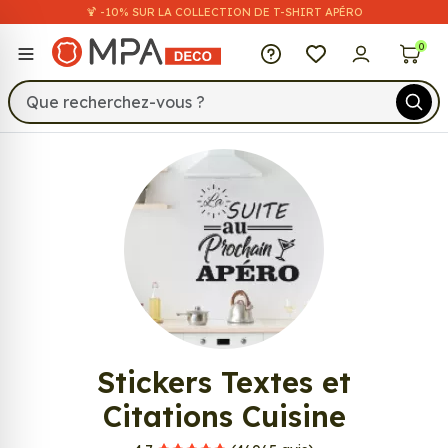
🍹 -10% SUR LA COLLECTION DE T-SHIRT APÉRO
MPA Déco
0
522
Stickers Textes et
Citations Cuisine