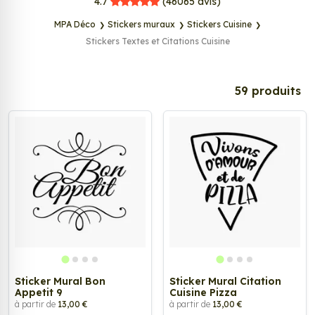
MPA Déco
4.7
(46065
avis)
MPA Déco
Stickers muraux
Stickers Cuisine
Stickers Textes et Citations Cuisine
Tags
59 produits
Sticker Mural Bon
Sticker Mural Citation
Appetit 9
Cuisine Pizza
à partir de
13,00 €
à partir de
13,00 €