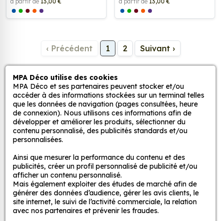
à partir de
13,00 €
à partir de
13,00 €
‹ Précédent
1
2
Suivant ›
MPA Déco utilise des cookies
MPA Déco et ses partenaires peuvent stocker et/ou
accéder à des informations stockées sur un terminal telles
que les données de navigation (pages consultées, heure
Vous ne trouvez pas de sticker à votre
de connexion). Nous utilisons ces informations afin de
développer et améliorer les produits, sélectionner du
goût ?
contenu personnalisé, des publicités standards et/ou
personnalisées.
Créer votre propre sticker avec votre visuel.
100% personnalisé.
Ainsi que mesurer la performance du contenu et des
publicités, créer un profil personnalisé de publicité et/ou
afficher un contenu personnalisé.
Sticker personnalisé
Mais également exploiter des études de marché afin de
générer des données d’audience, gérer les avis clients, le
site internet, le suivi de l’activité commerciale, la relation
avec nos partenaires et prévenir les fraudes.