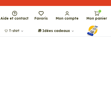
0
Aide et contact
Favoris
Mon compte
Mon panier
👕​​ T-shirt
🎁​ Idées cadeaux