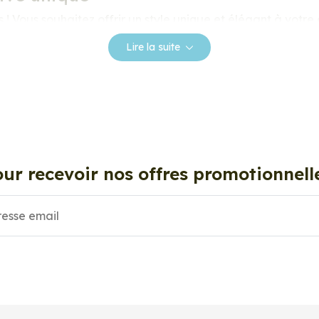
! Vous souhaitez offrir un style unique et élégant à votre
tre personnalité ? Les Stickers Dressing sont l’accessoire qu’
Lire la suite
, allant des motifs simple et modernes aux illustrations v
à votre style personnel et à votre humeur.
c nos stickers muraux et stickers véhicule. Une solution si
de couleurs et de formes différentes. Choisissez la taille 
ur recevoir nos offres promotionnell
s ?
opulaires dans le domaine de la décoration d'intérieur. I
t coller les stickers dans une chambre d’enfant afin de 
et la rendre chaleureuse.
és pour personnaliser votre véhicule : moto, auto, camion
éhicule et de lui donner votre propre style !