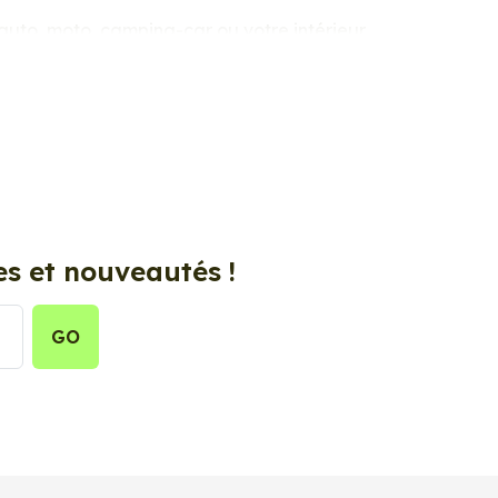
 auto, moto, camping-car ou votre intérieur
il vous faut !
ibrantes et colorées. Vous trouverez
mple et rapide qui transforme toutes
de stickers qui correspond le mieux à votre
es et nouveautés !
GO
ls permettent de relooker une pièce de façon
créer une ambiance ludique et colorée ou
, camping car… Les stickers véhicules sont