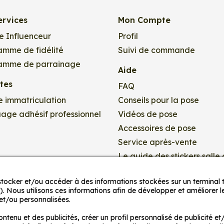
esure
ervices
Mon Compte
t sembler délicat, mais cela devient simple dès lors que vo
e Influenceur
Profil
te votre personnalité, qu'il s'agisse de vos passe-temps, 
amme de fidélité
Suivi de commande
amme de parrainage
Aide
 qui peuvent être utilisés pour décorer et personnaliser de
ites
FAQ
es ordinateurs portables, etc. Ils peuvent également servir
e immatriculation
Conseils pour la pose
age adhésif professionnel
Vidéos de pose
Accessoires de pose
t la forme de votre sticker. Les stickers sont disponibles en
 votre support de pose.
Service après-vente
Le guide des stickers salle
bain
coration adhésive ! Grâce à notre expertise depuis plus d
ocker et/ou accéder à des informations stockées sur un terminal t
Le guide des stickers camp
. Nous utilisons ces informations afin de développer et améliorer l
z envie !
car
 et/ou personnalisées.
Le guide des stickers porte
hésives dans notre atelier à Marsannay-la-Côte en Bourg
tenu et des publicités, créer un profil personnalisé de publicité et
Le guide du papier peint