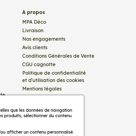
A propos
us connaissez vos préférences et vos
MPA Déco
de vos convictions ou simplement de ce qui
Livraison
Nos engagements
Avis clients
 nombreux objets, surfaces et espaces tels
Conditions Générales de Vente
 de support de communication pour les
CGU cagnotte
Politique de confidentialité
 différentes tailles, du petit format au
et d'utilisation des cookies
Mentions légales
 de
e 20 ans, vous allez pouvoir décorer votre
elles que les données de navigation
ing
es produits, sélectionner du contenu
ogne.
/ou afficher un contenu personnalisé.