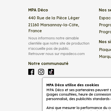
Choisissez un sticker sur m
MPA Déco
Nos s
Choisir un sticker unique et sur mesure peu
440 Rue de la Pièce Léger
Espac
besoins. Optez pour quelque chose qui reflè
21160
Marsannay-la-Côte,
Progr
vous fait sourire.
France
Progr
Nous informons notre aimable
Les Stickers Dressing sont des autocollants
Nos s
clientèle que notre site de production
que les vitrines, les murs, les véhicules, l
n'accueille pas de public.
Plaqu
entreprises et les organisations.
Retrouver nous sur mpadeco.com
Marqu
Notre communauté
Il faudra ainsi prendre en compte la taille e
grand format, afin de s’adapter au mieux à
Facebook
Instagram
TikTok
Une fabrication artisanale
MPA Déco utilise des cookies
Choisissez MPA Déco pour vos stickers et dé
MPA Déco et ses partenaires peuvent st
(pages consultées, heure de connexion)
maison et votre voiture comme vous en ave
personnalisé, des publicités standards
Nous concevons toutes les décorations ad
Ainsi que mesurer la performance du con