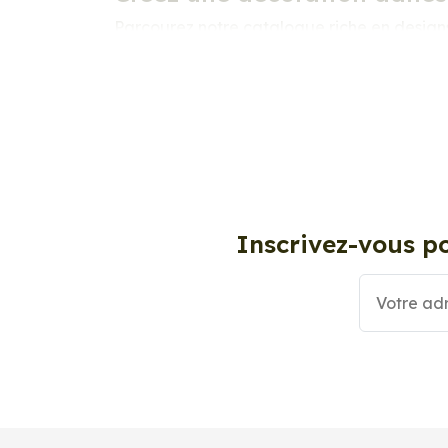
Parcourez notre catalogue riche en designs 
afin qu’il puisse refléter votre univers et vo
Nous proposons une large variété de designs
certainement quelque chose qui correspond 
Personnalisez la surface de votre choix ave
surfaces lisses, propres et non poreuses.
De plus, nous proposons une large sélection 
Inscrivez-vous po
besoin et à vos attentes.
Où peut-on coller les sticker
Les stickers décoration sont devenus très p
simple et abordable. Vous pouvez notammen
dans un salon pour transformer l’ambiance 
Nos Stickers Dressing sont également adapt
un excellent moyen de personnaliser votre v