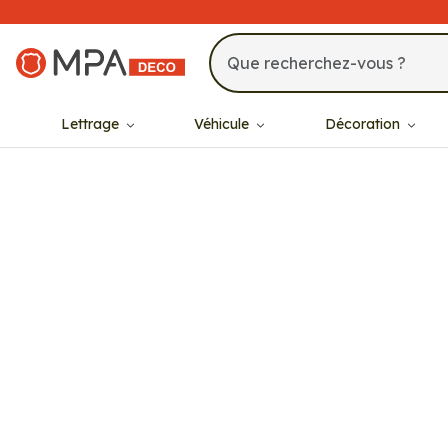
MPA Déco
Lettrage
Véhicule
Décoration
802