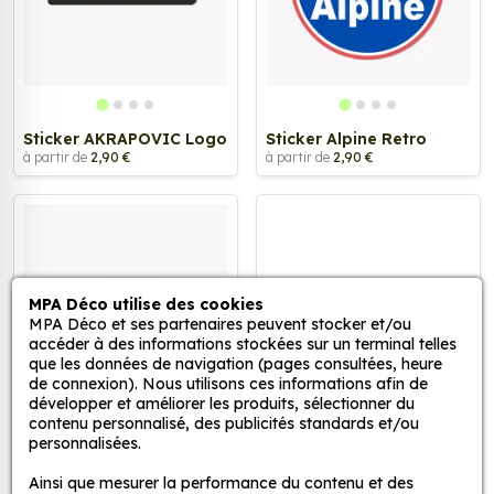
Sticker AKRAPOVIC Logo
Sticker Alpine Retro
à partir de
2,90 €
à partir de
2,90 €
MPA Déco utilise des cookies
MPA Déco et ses partenaires peuvent stocker et/ou
accéder à des informations stockées sur un terminal telles
que les données de navigation (pages consultées, heure
de connexion). Nous utilisons ces informations afin de
développer et améliorer les produits, sélectionner du
contenu personnalisé, des publicités standards et/ou
personnalisées.
Sticker Elf Oil
Sticker Triumph Logo
Blason
à partir de
2,90 €
Ainsi que mesurer la performance du contenu et des