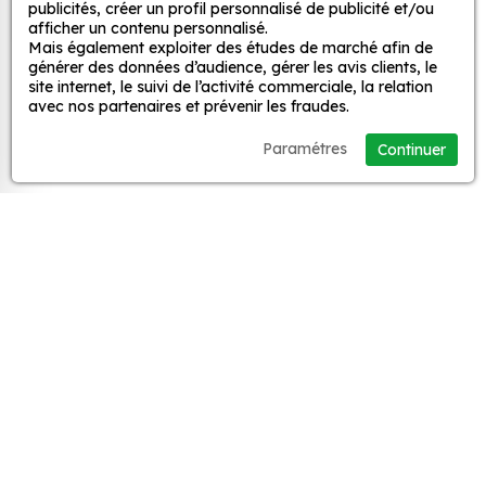
à partir de
2,90 €
publicités, créer un profil personnalisé de publicité et/ou
afficher un contenu personnalisé.
Mais également exploiter des études de marché afin de
générer des données d’audience, gérer les avis clients, le
site internet, le suivi de l’activité commerciale, la relation
‹ Précédent
1
2
3
4
...
28
avec nos partenaires et prévenir les fraudes.
Suivant ›
Paramétres
Continuer
Vous ne trouvez pas de sticker à votre
goût ?
Créer votre propre sticker avec votre visuel.
100% personnalisé.
Sticker personnalisé