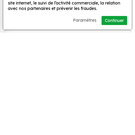
site internet, le suivi de l’activité commerciale, la relation
avec nos partenaires et prévenir les fraudes.
‹ Précédent
1
2
3
4
5
Suivant ›
Paramétres
Continuer
Vous ne trouvez pas de sticker à votre
goût ?
Créer votre propre sticker avec votre visuel.
100% personnalisé.
Sticker personnalisé