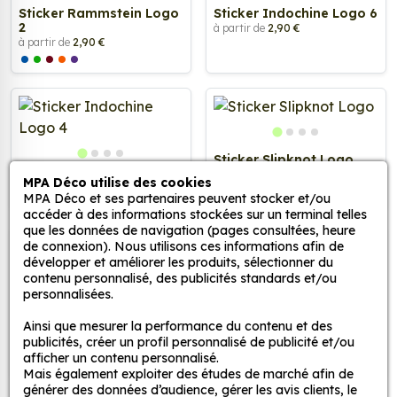
Sticker Rammstein Logo
Sticker Indochine Logo 6
2
à partir de
2,90 €
à partir de
2,90 €
Sticker Slipknot Logo
à partir de
2,90 €
Sticker Indochine Logo 4
MPA Déco utilise des cookies
à partir de
2,90 €
MPA Déco et ses partenaires peuvent stocker et/ou
accéder à des informations stockées sur un terminal telles
que les données de navigation (pages consultées, heure
de connexion). Nous utilisons ces informations afin de
développer et améliorer les produits, sélectionner du
contenu personnalisé, des publicités standards et/ou
personnalisées.
Sticker Logo ACDC
Sticker Johnny Hallyday
Ainsi que mesurer la performance du contenu et des
Orange
Coeur
publicités, créer un profil personnalisé de publicité et/ou
à partir de
2,90 €
à partir de
2,90 €
afficher un contenu personnalisé.
Mais également exploiter des études de marché afin de
générer des données d’audience, gérer les avis clients, le