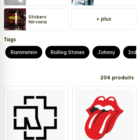
Stickers
+ plus
Nirvana
Tags
Rammstein
Rolling Stones
Johnny
Indo
204 produits