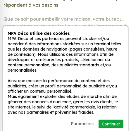
répondent à vos besoins !
Que ce soit pour embellir votre maison, votre bureau,
votre voiture ou tout autre lieu qui a de l'importance à
vos yeux, nos autocollants constituent le choix optimal.
MPA Déco utilise des cookies
MPA Déco et ses partenaires peuvent stocker et/ou
Créez une décoration adhésive unique
accéder à des informations stockées sur un terminal telles
Lire la suite
que les données de navigation (pages consultées, heure
Parcourez notre catalogue riche en designs ! Vous
de connexion). Nous utilisons ces informations afin de
développer et améliorer les produits, sélectionner du
souhaitez offrir un style unique et élégant à votre
contenu personnalisé, des publicités standards et/ou
auto, moto, camping-car ou votre intérieur afin qu’il
personnalisées.
puisse refléter votre univers et votre personnalité ? Les
Ainsi que mesurer la performance du contenu et des
Stickers Table sont l’accessoire qu’il vous faut !
publicités, créer un profil personnalisé de publicité et/ou
afficher un contenu personnalisé.
Nous proposons une large variété de designs, allant
Mais également exploiter des études de marché afin de
Inscrivez-vous pour recevoir nos
générer des données d’audience, gérer les avis clients, le
des motifs simple et modernes aux illustrations
offres promotionnelles et nouveautés
site internet, le suivi de l’activité commerciale, la relation
vibrantes et colorées. Vous trouverez certainement
avec nos partenaires et prévenir les fraudes.
!
quelque chose qui correspond à votre style personnel
et à votre humeur.
Paramétres
Continuer