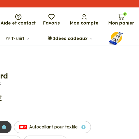
0
Aide et contact
Favoris
Mon compte
Mon panier
👕​​ T-shirt
🎁​ Idées cadeaux
ard
3
€
Autocollant pour textile
NEW