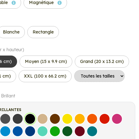
able
Magnétique
Blanche
Rectangle
r x hauteur)
.6 cm)
Moyen (15 x 9.9 cm)
Grand (20 x 13.2 cm)
.1 cm)
XXL (100 x 66.2 cm)
 Brillant
RILLANTES
s
Gris Foncé
Gris Anthracite
Noir
Beige
Marron
Jaune Clair
Jaune Foncé
Orange
Rouge
Fuchsia
let
Bleu clair
Bleu Moyen
Bleu Foncé
Bleu Vert
Vert clair
Vert Foncé
Bordeaux
Turquoise