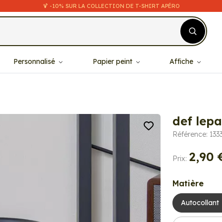
🍹 -10% SUR LA COLLECTION DE T-SHIRT APÉRO
Personnalisé
Papier peint
Affiche
def lep
Référence: 133
2,90 
Prix:
Matière
Autocollant