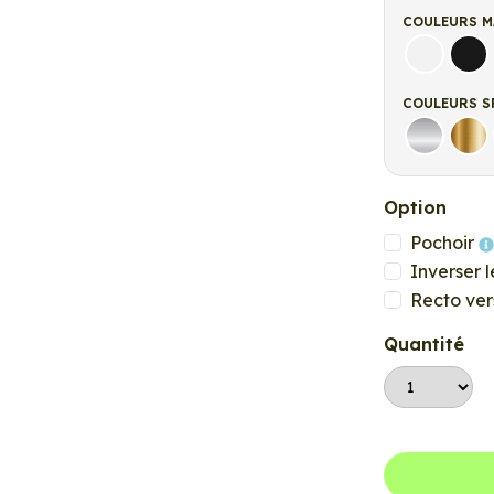
COULEURS M
Blanc ma
Noi
COULEURS S
Argent
Or
Option
Pochoir
Inverser l
Recto ver
Quantité