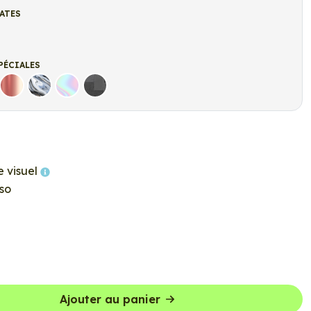
ATES
t
r mat
PÉCIALES
Rose Gold
Chrome
Holographique
Carbone Noir
e visuel
so
Ajouter au panier