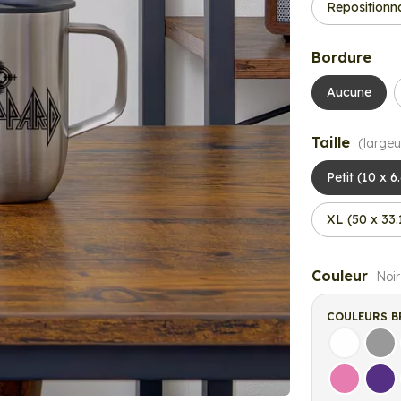
Repositionn
Bordure
Aucune
Taille
(largeu
Petit (10 x 6
XL (50 x 33
Couleur
Noir
COULEURS B
Blanc
Gri
Rose
Vio