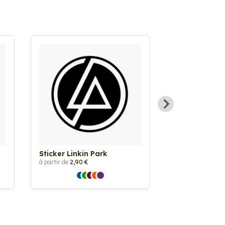
Sticker Linkin Park
Sticker Oui 
à partir de
2,90 €
à partir de
2,90 €