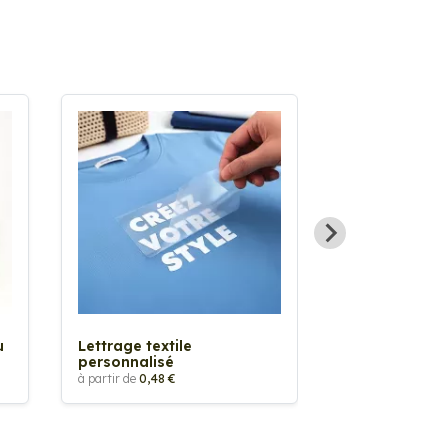
Sticker textil
thermocollan
à partir de
5,88 €
u
Lettrage textile
personnalisé
à partir de
0,48 €