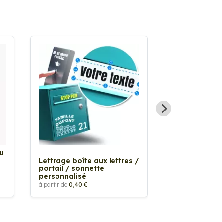
Au
Sticker Tache
Lettrage boîte aux lettres /
à partir de
2,90 €
portail / sonnette
personnalisé
à partir de
0,40 €