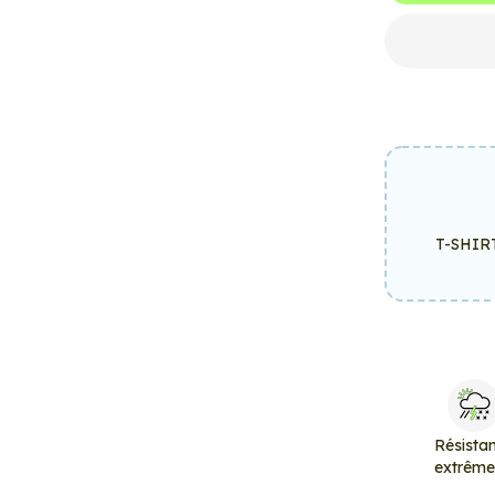
T-SHIR
Résista
extrêm