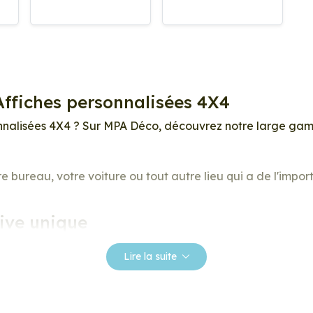
Affiches personnalisées 4X4
onnalisées 4X4 ? Sur MPA Déco, découvrez notre large gam
re bureau, votre voiture ou tout autre lieu qui a de l'impo
ive unique
! Vous souhaitez offrir un style unique et élégant à votre
Lire la suite
otre personnalité ? Les Affiches personnalisées 4X4 sont l’acc
, allant des motifs simple et modernes aux illustrations v
à votre style personnel et à votre humeur.