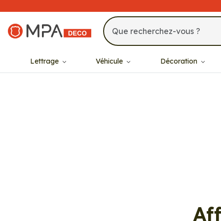
MPA Déco
Lettrage
Véhicule
Décoration
929
Af