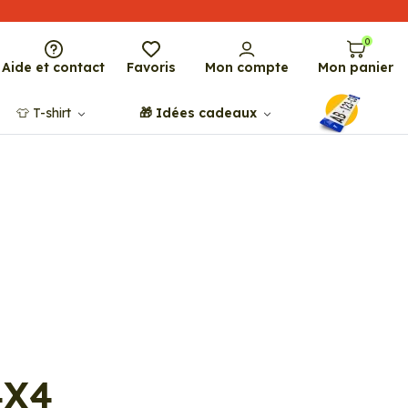
0
Aide et contact
Favoris
Mon compte
Mon panier
👕​​ T-shirt
🎁​ Idées cadeaux
4X4