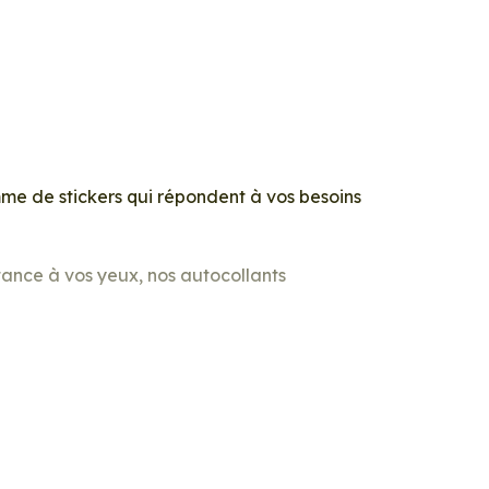
me de stickers qui répondent à vos besoins
rtance à vos yeux, nos autocollants
 auto, moto, camping-car ou votre intérieur
essoire qu’il vous faut !
ibrantes et colorées. Vous trouverez