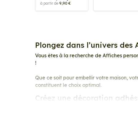
à partir de
9,90 €
Plongez dans l’univers des 
Vous êtes à la recherche de Affiches pers
!
Que ce soit pour embellir votre maison, vot
constituent le choix optimal.
Créez une décoration adhés
Parcourez notre catalogue riche en designs 
afin qu’il puisse refléter votre univers et v
Nous proposons une large variété de designs
certainement quelque chose qui correspond 