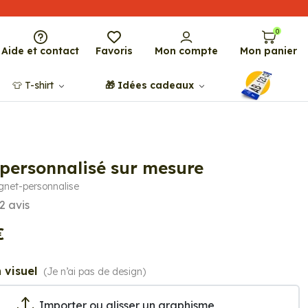
0
Aide et contact
Favoris
Mon compte
Mon panier
👕​​ T-shirt
🎁​ Idées cadeaux
personnalisé sur mesure
gnet-personnalise
2
avis
€
 visuel
(Je n’ai pas de design)
Importer ou glisser un graphisme