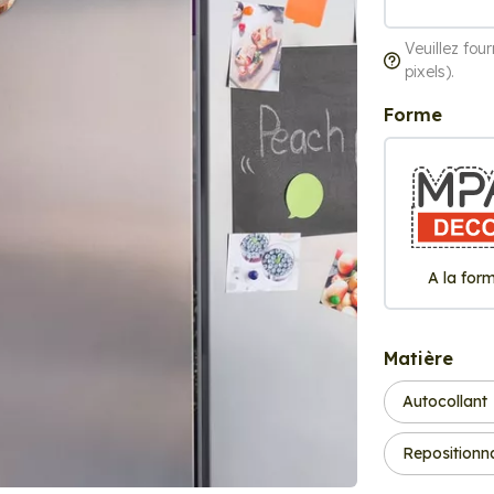
Veuillez fou
pixels).
Forme
A la for
Matière
Autocollant
Repositionn