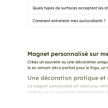
Quels types de surfaces acceptent les st
Comment entretenir mes autocollants ?
Magnet personnalisé sur m
Créez un souvenir ou une décoration uniq
le en aimant déco parfait pour le frigo, un
Une décoration pratique et 
Le magnet personnalisé est idéal pour affic
cadeau ou un support de communication sim
Parfait pour les objets du quotidien
Idéal en cadeau
: famille, événement