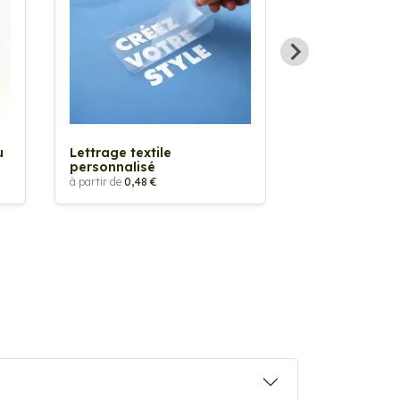
Sticker textil
thermocollan
à partir de
5,88 €
u
Lettrage textile
personnalisé
à partir de
0,48 €