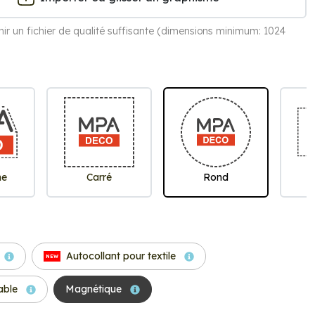
rnir un fichier de qualité suffisante (dimensions minimum: 1024
me
Carré
Rond
R
Autocollant pour textile
NEW
able
Magnétique