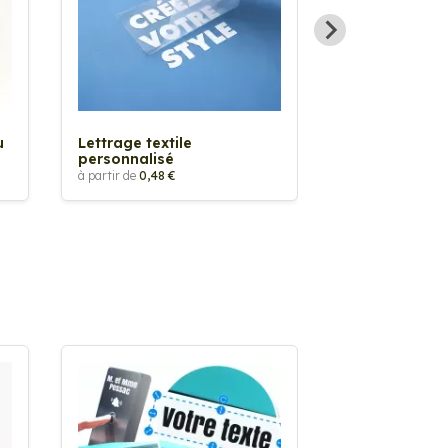
Sticker textil
thermocollan
à partir de
5,88 €
u
Lettrage textile
personnalisé
à partir de
0,48 €