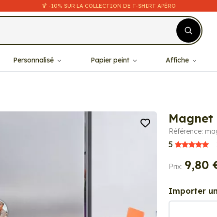
🍹 -10% SUR LA COLLECTION DE T-SHIRT APÉRO
Personnalisé
Papier peint
Affiche
Magnet 
Référence: ma
5
9,80 
Prix:
Importer un