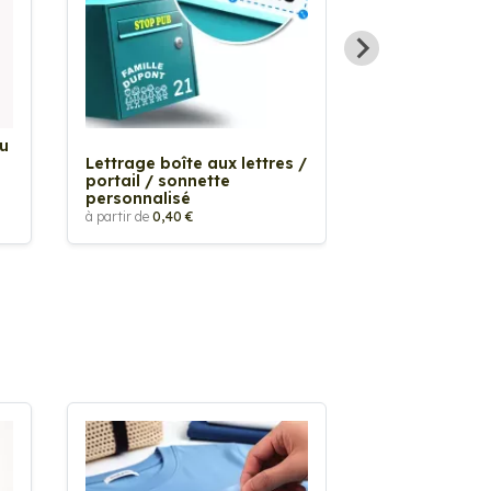
Au
Sticker Tache
Lettrage boîte aux lettres /
à partir de
2,90 €
portail / sonnette
personnalisé
à partir de
0,40 €