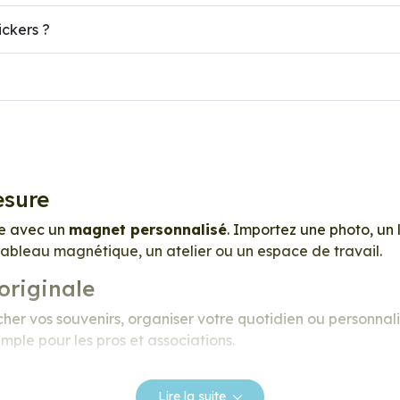
ickers ?
esure
ue avec un
magnet personnalisé
. Importez une photo, un 
 tableau magnétique, un atelier ou un espace de travail.
originale
her vos souvenirs, organiser votre quotidien ou personnali
ple pour les pros et associations.
: frigo, casier, armoire métallique
s, souvenirs de voyage
Lire la suite