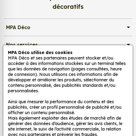
d’un meuble, d’une porte et de toute autre surface,
décoratifs
et ce, à moindre coût et sans effort.
Quels sont les avantages de nos stickers
MPA Déco
décoration ?
Une grande variété de motifs et de couleurs :
Nos services
nos Sticker Ducati personnalisé sont disponibles
MPA Déco utilise des cookies
dans une large gamme de motifs et de
MPA Déco et ses partenaires peuvent stocker et/ou
couleurs, ce qui vous permet de trouver le
Nos sites
accéder à des informations stockées sur un terminal telles
sticker parfait pour votre décoration.
que les données de navigation (pages consultées, heure
de connexion). Nous utilisons ces informations afin de
Une installation facile : nos stickers sont faciles
Mon Compte
développer et améliorer les produits, sélectionner du
à installer, même pour les débutants. Il suffit de
contenu personnalisé, des publicités standards et/ou
les décoller de leur support et de les coller sur
personnalisées.
Aide
la surface souhaitée. Vous pouvez vous aider
Ainsi que mesurer la performance du contenu et des
d’une raclette si besoin.
publicités, créer un profil personnalisé de publicité et/ou
Une durabilité élevée : nos stickers sont
afficher un contenu personnalisé.
A propos
Mais également exploiter des études de marché afin de
fabriqués à partir de matériaux de haute
générer des données d’audience, gérer les avis clients, le
qualité, ce qui leur confère une excellente
site internet, le suivi de l’activité commerciale, la relation
Facebook
Instag
Ti
durabilité. Ils peuvent résister aux intempéries,
avec nos partenaires et prévenir les fraudes.