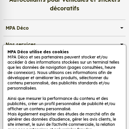
couleurs et de formes différentes. Choisissez la taille
décoratifs
de stickers qui correspond le mieux à votre besoin et à
vos attentes.
MPA Déco
Où peut-on coller les stickers ?
Les stickers décoration sont devenus très populaires
Nos services
dans le domaine de la décoration d'intérieur. Ils
MPA Déco utilise des cookies
permettent de relooker une pièce de façon simple et
MPA Déco et ses partenaires peuvent stocker et/ou
Nos sites
abordable. Vous pouvez notamment coller les stickers
accéder à des informations stockées sur un terminal telles
que les données de navigation (pages consultées, heure
dans une chambre d’enfant afin de créer une
de connexion). Nous utilisons ces informations afin de
ambiance ludique et colorée ou dans un salon pour
Mon Compte
développer et améliorer les produits, sélectionner du
transformer l’ambiance et la rendre chaleureuse.
contenu personnalisé, des publicités standards et/ou
personnalisées.
Aide
Nos Affiches personnalisées abstrait sont également
Ainsi que mesurer la performance du contenu et des
adaptés pour personnaliser votre véhicule : moto,
publicités, créer un profil personnalisé de publicité et/ou
afficher un contenu personnalisé.
auto, camion, camping car… Les stickers véhicules sont
A propos
Mais également exploiter des études de marché afin de
un excellent moyen de personnaliser votre véhicule et
générer des données d’audience, gérer les avis clients, le
de lui donner votre propre style !
site internet, le suivi de l’activité commerciale, la relation
Facebook
Instag
Ti