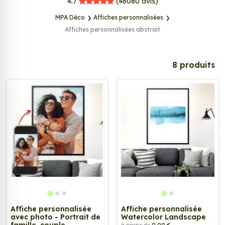
MPA Déco
4.7
(46080
avis)
MPA Déco
Affiches personnalisées
Affiches personnalisées abstrait
8 produits
Affiche personnalisée
Affiche personnalisée
avec photo - Portrait de
Watercolor Landscape