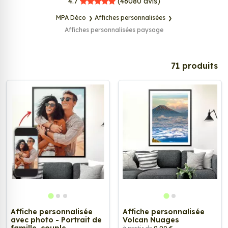
MPA Déco
4.7
(46080
avis)
MPA Déco
Affiches personnalisées
Affiches personnalisées paysage
71 produits
Affiche personnalisée
Affiche personnalisée
avec photo - Portrait de
Volcan Nuages