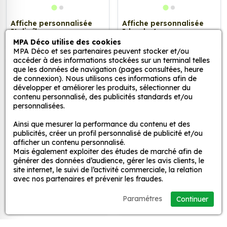
Affiche personnalisée
Affiche personnalisée
Italie île
Irlande 4
à partir de
9,90 €
à partir de
9,90 €
MPA Déco utilise des cookies
MPA Déco et ses partenaires peuvent stocker et/ou
accéder à des informations stockées sur un terminal telles
que les données de navigation (pages consultées, heure
de connexion). Nous utilisons ces informations afin de
développer et améliorer les produits, sélectionner du
contenu personnalisé, des publicités standards et/ou
personnalisées.
Ainsi que mesurer la performance du contenu et des
publicités, créer un profil personnalisé de publicité et/ou
afficher un contenu personnalisé.
Mais également exploiter des études de marché afin de
générer des données d’audience, gérer les avis clients, le
site internet, le suivi de l’activité commerciale, la relation
avec nos partenaires et prévenir les fraudes.
Affiche personnalisée
Papier Peint
Irlande 3
Panoramique Irlande 3
Paramétres
Continuer
à partir de
9,90 €
à partir de
14,90 €