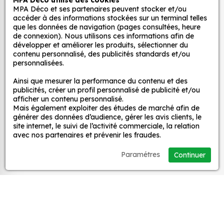
MPA Déco utilise des cookies
Autocollants pour véhicules et stickers
MPA Déco et ses partenaires peuvent stocker et/ou
décoratifs
accéder à des informations stockées sur un terminal telles
que les données de navigation (pages consultées, heure
de connexion). Nous utilisons ces informations afin de
développer et améliorer les produits, sélectionner du
MPA Déco
contenu personnalisé, des publicités standards et/ou
personnalisées.
Nos services
Ainsi que mesurer la performance du contenu et des
publicités, créer un profil personnalisé de publicité et/ou
afficher un contenu personnalisé.
Mais également exploiter des études de marché afin de
Nos sites
générer des données d’audience, gérer les avis clients, le
site internet, le suivi de l’activité commerciale, la relation
avec nos partenaires et prévenir les fraudes.
Mon Compte
Paramétres
Continuer
Aide
A propos
Facebook
Instag
Ti