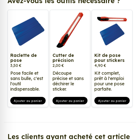
Avez-vous les outils nécessaire ?
Raclette de
Cutter de
Kit de pose
pose
précision
pour stickers
3,50 €
2,00 €
4,90 €
Pose facile et
Découpe
Kit complet,
sans bulle, c'est
précise et sans
prêt à l'emploi
l'outil
déchirer le
pour une pose
indispensable.
sticker.
parfaite.
Ajouter au panier
Ajouter au panier
Ajouter au panier
Les clients ayant acheté cet article