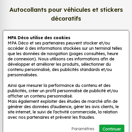
Grâce à notre sélection de stickers et autocollants,
Autocollants pour véhicules et stickers
adaptez la décoration d’une pièce, d’une voiture,
d’un meuble, d’une porte et de toute autre surface,
décoratifs
et ce, à moindre coût et sans effort.
Quels sont les avantages de nos stickers
MPA Déco utilise des cookies
MPA Déco
décoration ?
MPA Déco et ses partenaires peuvent stocker et/ou
accéder à des informations stockées sur un terminal telles
Une grande variété de motifs et de couleurs :
que les données de navigation (pages consultées, heure
Nos services
nos Autocollant Mascotte Chien Berger
de connexion). Nous utilisons ces informations afin de
Allemand sont disponibles dans une large
développer et améliorer les produits, sélectionner du
contenu personnalisé, des publicités standards et/ou
gamme de motifs et de couleurs, ce qui vous
Nos sites
personnalisées.
permet de trouver le sticker parfait pour votre
décoration.
Ainsi que mesurer la performance du contenu et des
Mon Compte
publicités, créer un profil personnalisé de publicité et/ou
Une installation facile : nos stickers sont faciles
afficher un contenu personnalisé.
à installer, même pour les débutants. Il suffit de
Mais également exploiter des études de marché afin de
Aide
les décoller de leur support et de les coller sur
générer des données d’audience, gérer les avis clients, le
site internet, le suivi de l’activité commerciale, la relation
la surface souhaitée. Vous pouvez vous aider
avec nos partenaires et prévenir les fraudes.
d’une raclette si besoin.
A propos
Une durabilité élevée : nos stickers sont
Paramétres
Continuer