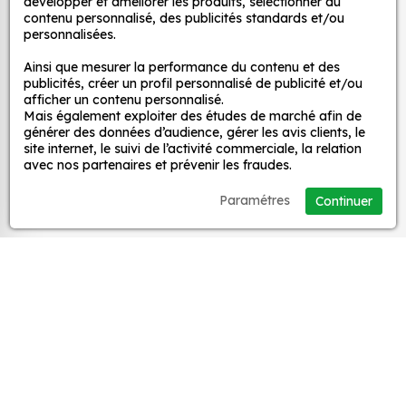
développer et améliorer les produits, sélectionner du
nos Sticker Good Year sont disponibles dans
MPA Déco
contenu personnalisé, des publicités standards et/ou
une large gamme de motifs et de couleurs, ce
personnalisées.
qui vous permet de trouver le sticker parfait
Nos services
Ainsi que mesurer la performance du contenu et des
pour votre décoration.
publicités, créer un profil personnalisé de publicité et/ou
Une installation facile : nos stickers sont faciles
afficher un contenu personnalisé.
Mais également exploiter des études de marché afin de
Nos sites
à installer, même pour les débutants. Il suffit de
générer des données d’audience, gérer les avis clients, le
les décoller de leur support et de les coller sur
site internet, le suivi de l’activité commerciale, la relation
la surface souhaitée. Vous pouvez vous aider
avec nos partenaires et prévenir les fraudes.
Mon Compte
d’une raclette si besoin.
Paramétres
Continuer
Une durabilité élevée : nos stickers sont
Aide
fabriqués à partir de matériaux de haute
qualité, ce qui leur confère une excellente
durabilité. Ils peuvent résister aux intempéries,
A propos
aux UV et à l'usure.
Un prix abordable : nos stickers sont proposés à
Facebook
Instag
Ti
des prix très attractifs.
© 1998-2026 MPA Déco
Voici quelques exemples d'avantages spécifiques