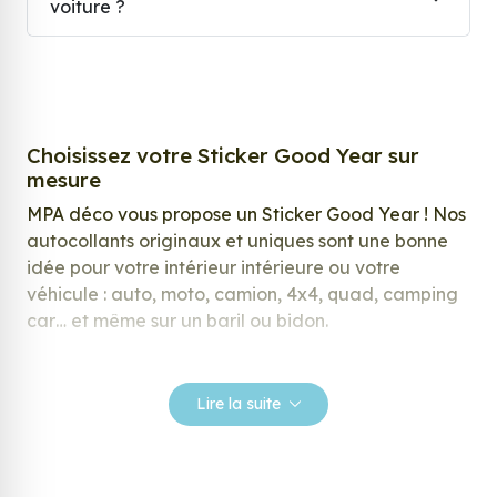
voiture ?
Choisissez votre Sticker Good Year sur
mesure
MPA déco vous propose un Sticker Good Year ! Nos
autocollants originaux et uniques sont une bonne
idée pour votre intérieur intérieure ou votre
véhicule : auto, moto, camion, 4x4, quad, camping
car… et même sur un baril ou bidon.
Nos stickers sont spécialement conçus pour
répondre à vos attentes, laissez vous inspirer parmi
Lire la suite
notre large gamme de stickers.
Personnalisez votre Sticker Good Year ?