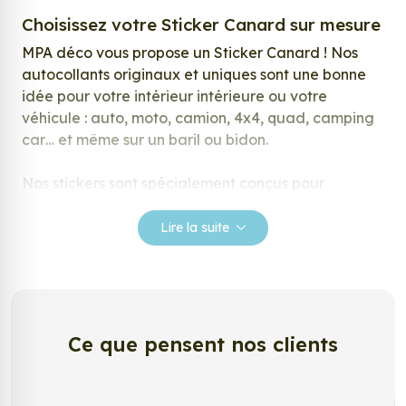
Choisissez votre Sticker Canard sur mesure
MPA déco vous propose un Sticker Canard ! Nos
autocollants originaux et uniques sont une bonne
idée pour votre intérieur intérieure ou votre
véhicule : auto, moto, camion, 4x4, quad, camping
car… et même sur un baril ou bidon.
Nos stickers sont spécialement conçus pour
répondre à vos attentes, laissez vous inspirer parmi
notre large gamme de stickers.
Lire la suite
Personnalisez votre Sticker Canard ?
Envie de changer de décoration ? Nous avons la
solution ! Les stickers muraux Sticker Canard, aussi
connus sous le nom d’autocollant, d’adhésifs ou de
Ce que pensent nos clients
vinyle, sont tendances et très populaires pour
décorer votre intérieur ou votre véhicule.