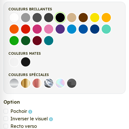
COULEURS BRILLANTES
Blanc
Gris
Gris Foncé
Gris Anthracite
Noir
Beige
Marron
Jaune Clair
Jaune Fonc
Orange
Rouge
Fuchsia
Rose
Violet
Bleu clair
Bleu Moyen
Bleu Foncé
Bleu Vert
Vert clair
Vert Foncé
Bordeaux
Turquoise
COULEURS MATES
Blanc mat
Noir mat
COULEURS SPÉCIALES
Argent
Or
Rose Gold
Chrome
Holographique
Carbone Noir
Option
Pochoir
Inverser le visuel
Recto verso