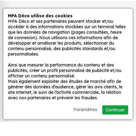
les murs, les meubles ou les jouets.
Pour la cuisine : nos stickers peuvent être
Autocollants pour véhicules et stickers
MPA Déco utilise des cookies
utilisés pour ajouter une touche d'originalité à
décoratifs
MPA Déco et ses partenaires peuvent stocker et/ou
la cuisine. Ils peuvent être utilisés pour décorer
accéder à des informations stockées sur un terminal telles
que les données de navigation (pages consultées, heure
les murs, les appareils électroménagers ou les
de connexion). Nous utilisons ces informations afin de
accessoires de cuisine.
MPA Déco
développer et améliorer les produits, sélectionner du
Pour la salle de bain : nos stickers peuvent être
contenu personnalisé, des publicités standards et/ou
personnalisées.
utilisés pour créer une ambiance zen et
Nos services
relaxante dans la salle de bain. Ils peuvent
Ainsi que mesurer la performance du contenu et des
être utilisés pour décorer les murs, les miroirs ou
publicités, créer un profil personnalisé de publicité et/ou
afficher un contenu personnalisé.
les accessoires de salle de bain.
Nos sites
Mais également exploiter des études de marché afin de
Pour le salon : nos stickers peuvent être utilisés
générer des données d’audience, gérer les avis clients, le
pour créer une ambiance chaleureuse et
site internet, le suivi de l’activité commerciale, la relation
Mon Compte
avec nos partenaires et prévenir les fraudes.
accueillante dans le salon. Ils peuvent être
utilisés pour décorer les murs, les meubles ou
Paramétres
Continuer
Aide
les accessoires de salon.
A propos
Voici quelques exemples d'utilisation de stickers