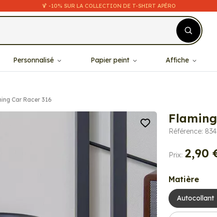
🍹 -10% SUR LA COLLECTION DE T-SHIRT APÉRO
Personnalisé
Papier peint
Affiche
ing Car Racer 316
Flaming
Référence: 834
2,90 
Prix:
Matière
Autocollant