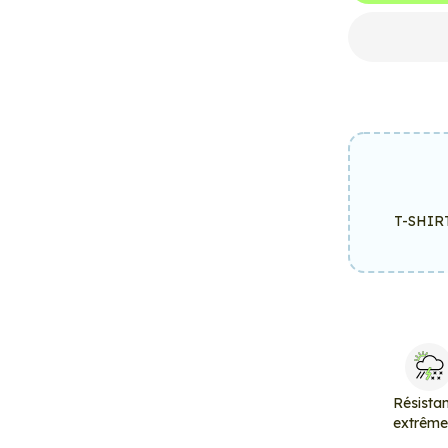
T-SHIR
Résista
extrêm