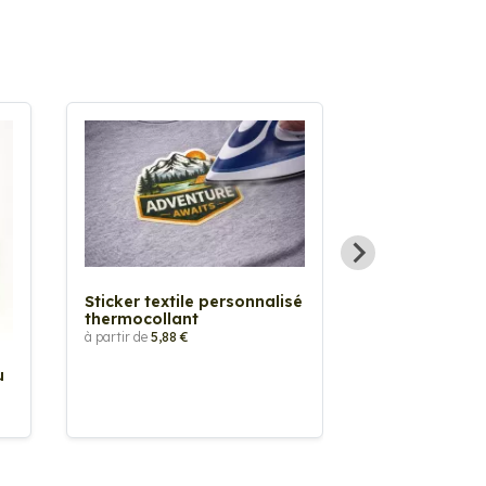
Sticker textile personnalisé
thermocollant
à partir de
5,88 €
u
Sticker Pilot
Drapeau pers
à partir de
2,90 €