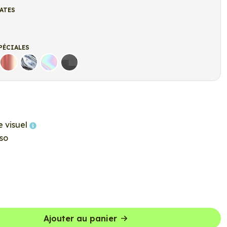
ATES
t
r mat
PÉCIALES
Rose Gold
Chrome
Holographique
Carbone Noir
e visuel
so
Ajouter au panier