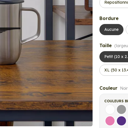
Repositionn
Bordure
Aucune
Taille
(largeu
Petit (10 x 2
XL (50 x 13
Couleur
Noir
COULEURS B
Blanc
Gri
Rose
Vio