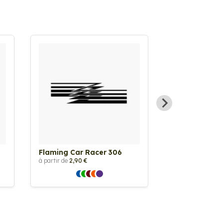
Flaming Car Racer 306
Sticker Flami
à partir de
2,90 €
à partir de
2,90 €