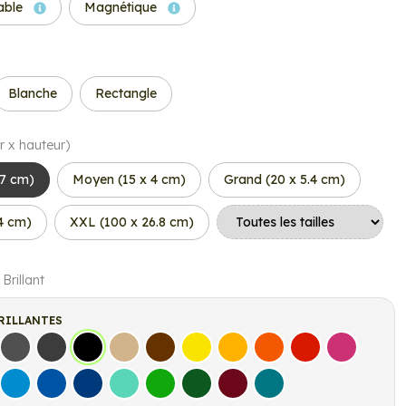
able
Magnétique
Blanche
Rectangle
r x hauteur)
.7 cm)
Moyen (15 x 4 cm)
Grand (20 x 5.4 cm)
.4 cm)
XXL (100 x 26.8 cm)
 Brillant
RILLANTES
s
Gris Foncé
Gris Anthracite
Noir
Beige
Marron
Jaune Clair
Jaune Foncé
Orange
Rouge
Fuchsia
let
Bleu clair
Bleu Moyen
Bleu Foncé
Bleu Vert
Vert clair
Vert Foncé
Bordeaux
Turquoise