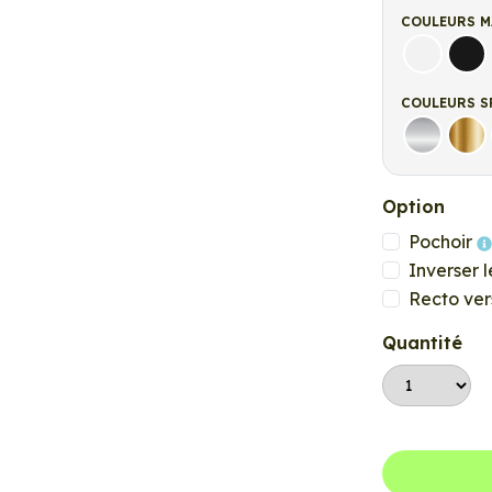
COULEURS M
Blanc ma
Noi
COULEURS S
Argent
Or
Option
Pochoir
Inverser l
Recto ver
Quantité