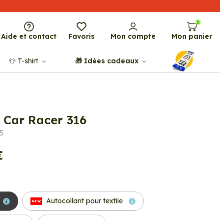
0
Aide et contact
Favoris
Mon compte
Mon panier
👕​​ T-shirt
🎁​ Idées cadeaux
 Car Racer 316
5
€
Autocollant pour textile
NEW