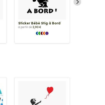
Sticker Bébé Stig à Bord
Sticker Bébé 
Humour
à partir de
2,90 €
à partir de
2,90 €