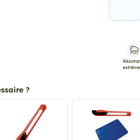
Résista
extrêm
ssaire ?