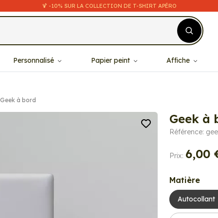
🍹 -10% SUR LA COLLECTION DE T-SHIRT APÉRO
Personnalisé
Papier peint
Affiche
Geek à bord
Geek à 
Référence: ge
6,00 
Prix:
Matière
Autocollant