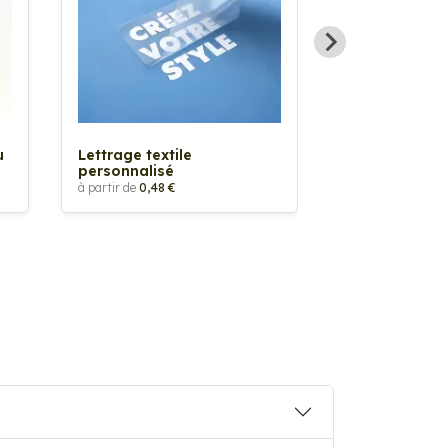
Sticker textil
thermocollan
à partir de
5,88 €
u
Lettrage textile
personnalisé
à partir de
0,48 €