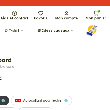
0
Aide et contact
Favoris
Mon compte
Mon panier
👕​​ T-shirt
🎁​ Idées cadeaux
bord
ek-a-bord
€
Autocollant pour textile
NEW