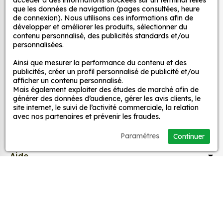
décoration ?
accéder à des informations stockées sur un terminal telles
décoratifs
que les données de navigation (pages consultées, heure
Une grande variété de motifs et de couleurs :
de connexion). Nous utilisons ces informations afin de
développer et améliorer les produits, sélectionner du
nos Jdm Password sont disponibles dans une
contenu personnalisé, des publicités standards et/ou
large gamme de motifs et de couleurs, ce qui
MPA Déco
personnalisées.
vous permet de trouver le sticker parfait pour
Ainsi que mesurer la performance du contenu et des
votre décoration.
Nos services
publicités, créer un profil personnalisé de publicité et/ou
Une installation facile : nos stickers sont faciles
afficher un contenu personnalisé.
à installer, même pour les débutants. Il suffit de
Mais également exploiter des études de marché afin de
Nos sites
générer des données d’audience, gérer les avis clients, le
les décoller de leur support et de les coller sur
site internet, le suivi de l’activité commerciale, la relation
la surface souhaitée. Vous pouvez vous aider
avec nos partenaires et prévenir les fraudes.
d’une raclette si besoin.
Mon Compte
Une durabilité élevée : nos stickers sont
Paramétres
Continuer
fabriqués à partir de matériaux de haute
Aide
qualité, ce qui leur confère une excellente
durabilité. Ils peuvent résister aux intempéries,
aux UV et à l'usure.
A propos
Un prix abordable : nos stickers sont proposés à
des prix très attractifs.
Facebook
Instag
Ti