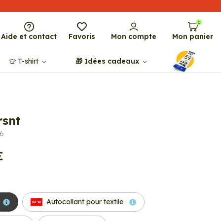
0
Aide et contact
Favoris
Mon compte
Mon panier
👕​​ T-shirt
🎁​ Idées cadeaux
snt
96
€
Autocollant pour textile
NEW