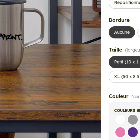
Repositionn
Bordure
Aucune
Taille
(largeu
Petit (10 x 1
XL (50 x 8.
Couleur
Noir
COULEURS B
Blanc
Gri
Rose
Vio