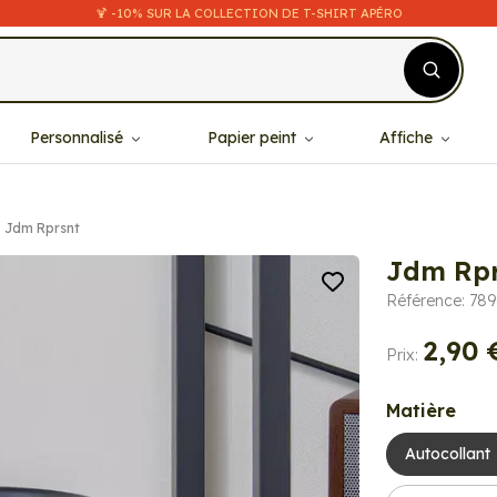
🍹 -10% SUR LA COLLECTION DE T-SHIRT APÉRO
Personnalisé
Papier peint
Affiche
Jdm Rprsnt
Jdm Rpr
Référence: 78
2,90 
Prix:
Matière
Autocollant