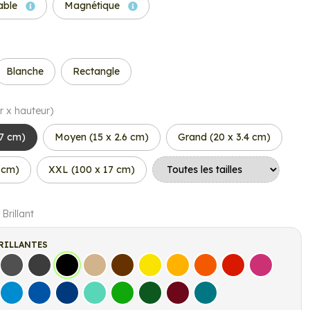
able
Magnétique
Blanche
Rectangle
r x hauteur)
.7 cm)
Moyen (15 x 2.6 cm)
Grand (20 x 3.4 cm)
5 cm)
XXL (100 x 17 cm)
 Brillant
RILLANTES
s
Gris Foncé
Gris Anthracite
Noir
Beige
Marron
Jaune Clair
Jaune Foncé
Orange
Rouge
Fuchsia
let
Bleu clair
Bleu Moyen
Bleu Foncé
Bleu Vert
Vert clair
Vert Foncé
Bordeaux
Turquoise