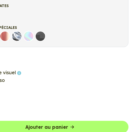
ATES
t
r mat
PÉCIALES
Rose Gold
Chrome
Holographique
Carbone Noir
e visuel
so
Ajouter au panier