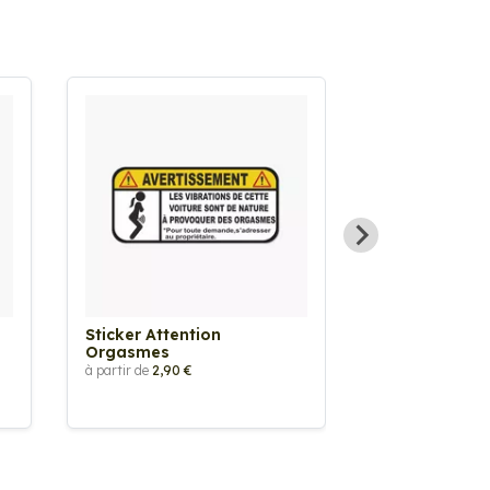
Sticker Attention
Sticker Atten
Orgasmes
Vêtements T
à partir de
2,90 €
à partir de
2,90 €