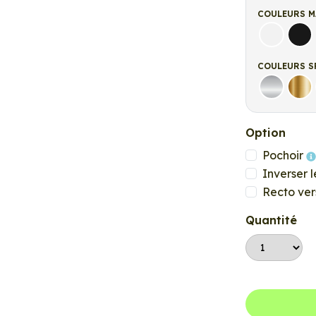
COULEURS M
Blanc ma
Noi
COULEURS S
Argent
Or
Option
Pochoir
Inverser l
Recto ver
Quantité