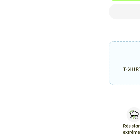
T-SHIR
Résista
extrêm