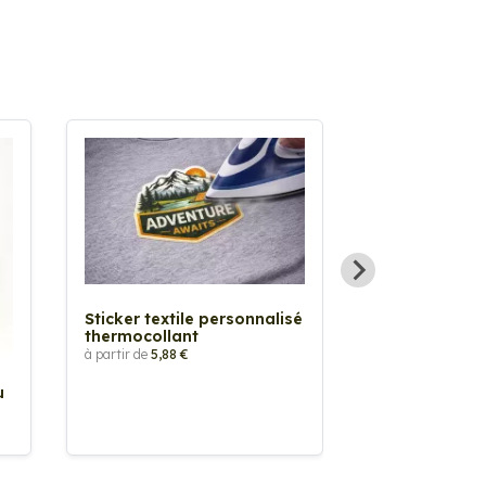
Sticker textile personnalisé
thermocollant
à partir de
5,88 €
u
Sticker Pilot
Drapeau pers
à partir de
2,90 €