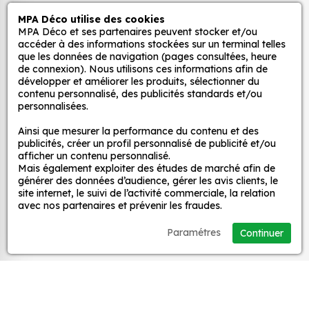
et ce, à moindre coût et sans effort.
MPA Déco utilise des cookies
Autocollants pour véhicules et stickers
MPA Déco et ses partenaires peuvent stocker et/ou
Quels sont les avantages de nos stickers
décoratifs
accéder à des informations stockées sur un terminal telles
décoration ?
que les données de navigation (pages consultées, heure
de connexion). Nous utilisons ces informations afin de
Une grande variété de motifs et de couleurs :
développer et améliorer les produits, sélectionner du
nos Sticker 3D TENDER 4 sont disponibles dans
MPA Déco
contenu personnalisé, des publicités standards et/ou
une large gamme de motifs et de couleurs, ce
personnalisées.
qui vous permet de trouver le sticker parfait
Nos services
Ainsi que mesurer la performance du contenu et des
pour votre décoration.
publicités, créer un profil personnalisé de publicité et/ou
Une installation facile : nos stickers sont faciles
afficher un contenu personnalisé.
Mais également exploiter des études de marché afin de
Nos sites
à installer, même pour les débutants. Il suffit de
générer des données d’audience, gérer les avis clients, le
les décoller de leur support et de les coller sur
site internet, le suivi de l’activité commerciale, la relation
la surface souhaitée. Vous pouvez vous aider
avec nos partenaires et prévenir les fraudes.
Mon Compte
d’une raclette si besoin.
Paramétres
Continuer
Une durabilité élevée : nos stickers sont
Aide
fabriqués à partir de matériaux de haute
qualité, ce qui leur confère une excellente
durabilité. Ils peuvent résister aux intempéries,
A propos
aux UV et à l'usure.