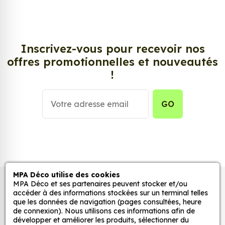
Rose ?
Envie de changer de décoration ? Nous avons la
solution ! Les stickers muraux Sticker BMW Logo
Rose, aussi connus sous le nom d’autocollant,
Inscrivez-vous pour recevoir nos
d’adhésifs ou de vinyle, sont tendances et très
offres promotionnelles et nouveautés
populaires pour décorer votre intérieur ou votre
!
véhicule.
Personnalisez la surface de votre choix avec nos
GO
stickers muraux et stickers véhicule. Une solution
simple et rapide qui transforme toutes surfaces
lisses, propres et non poreuses.
Grâce à notre sélection de stickers et autocollants,
adaptez la décoration d’une pièce, d’une voiture,
MPA Déco utilise des cookies
MPA Déco et ses partenaires peuvent stocker et/ou
Autocollants pour véhicules et stickers
d’un meuble, d’une porte et de toute autre surface,
accéder à des informations stockées sur un terminal telles
et ce, à moindre coût et sans effort.
décoratifs
que les données de navigation (pages consultées, heure
de connexion). Nous utilisons ces informations afin de
Quels sont les avantages de nos stickers
développer et améliorer les produits, sélectionner du