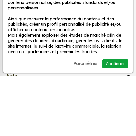
décoration ?
contenu personnalisé, des publicités standards et/ou
MPA Déco
personnalisées.
Une grande variété de motifs et de couleurs :
nos Sticker BMW Logo Rose sont disponibles
Ainsi que mesurer la performance du contenu et des
Nos services
publicités, créer un profil personnalisé de publicité et/ou
dans une large gamme de motifs et de
afficher un contenu personnalisé.
couleurs, ce qui vous permet de trouver le
Mais également exploiter des études de marché afin de
sticker parfait pour votre décoration.
Nos sites
générer des données d’audience, gérer les avis clients, le
site internet, le suivi de l’activité commerciale, la relation
Une installation facile : nos stickers sont faciles
avec nos partenaires et prévenir les fraudes.
à installer, même pour les débutants. Il suffit de
Mon Compte
les décoller de leur support et de les coller sur
Paramétres
Continuer
la surface souhaitée. Vous pouvez vous aider
Aide
d’une raclette si besoin.
Une durabilité élevée : nos stickers sont
fabriqués à partir de matériaux de haute
A propos
qualité, ce qui leur confère une excellente
durabilité. Ils peuvent résister aux intempéries,
Facebook
Instag
Ti
aux UV et à l'usure.
Un prix abordable : nos stickers sont proposés à
des prix très attractifs.
© 1998-2026 MPA Déco