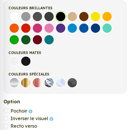
COULEURS BRILLANTES
Blanc
Gris
Gris Foncé
Gris Anthracite
Noir
Beige
Marron
Jaune Clair
Jaune Fonc
Orange
Rouge
Fuchsia
Rose
Violet
Bleu clair
Bleu Moyen
Bleu Foncé
Bleu Vert
Vert clair
Vert Foncé
Bordeaux
Turquoise
COULEURS MATES
Blanc mat
Noir mat
COULEURS SPÉCIALES
Argent
Or
Rose Gold
Chrome
Holographique
Carbone Noir
Option
Pochoir
Inverser le visuel
Recto verso