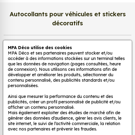
peuvent également être utilisés pour décorer
les murs, les meubles ou les jouets.
Autocollants pour véhicules et stickers
Pour la cuisine : nos stickers peuvent être
décoratifs
utilisés pour ajouter une touche d'originalité à
la cuisine. Ils peuvent être utilisés pour décorer
les murs, les appareils électroménagers ou les
MPA Déco
accessoires de cuisine.
MPA Déco utilise des cookies
MPA Déco et ses partenaires peuvent stocker et/ou
Pour la salle de bain : nos stickers peuvent être
accéder à des informations stockées sur un terminal telles
Nos services
utilisés pour créer une ambiance zen et
que les données de navigation (pages consultées, heure
relaxante dans la salle de bain. Ils peuvent
de connexion). Nous utilisons ces informations afin de
développer et améliorer les produits, sélectionner du
être utilisés pour décorer les murs, les miroirs ou
Nos sites
contenu personnalisé, des publicités standards et/ou
les accessoires de salle de bain.
personnalisées.
Pour le salon : nos stickers peuvent être utilisés
Mon Compte
Ainsi que mesurer la performance du contenu et des
pour créer une ambiance chaleureuse et
publicités, créer un profil personnalisé de publicité et/ou
accueillante dans le salon. Ils peuvent être
afficher un contenu personnalisé.
Aide
utilisés pour décorer les murs, les meubles ou
Mais également exploiter des études de marché afin de
générer des données d’audience, gérer les avis clients, le
les accessoires de salon.
site internet, le suivi de l’activité commerciale, la relation
avec nos partenaires et prévenir les fraudes.
A propos