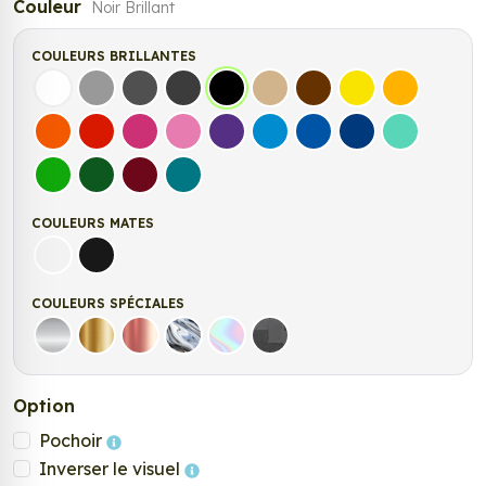
Couleur
Noir Brillant
COULEURS BRILLANTES
Blanc
Gris
Gris Foncé
Gris Anthracite
Noir
Beige
Marron
Jaune Clair
Jaune Fonc
Orange
Rouge
Fuchsia
Rose
Violet
Bleu clair
Bleu Moyen
Bleu Foncé
Bleu Vert
Vert clair
Vert Foncé
Bordeaux
Turquoise
COULEURS MATES
Blanc mat
Noir mat
COULEURS SPÉCIALES
Argent
Or
Rose Gold
Chrome
Holographique
Carbone Noir
Option
Pochoir
Inverser le visuel