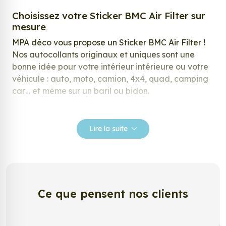
Choisissez votre Sticker BMC Air Filter sur
mesure
MPA déco vous propose un Sticker BMC Air Filter !
Nos autocollants originaux et uniques sont une
bonne idée pour votre intérieur intérieure ou votre
véhicule : auto, moto, camion, 4x4, quad, camping
car… et même sur un baril ou bidon.
Nos stickers sont spécialement conçus pour
répondre à vos attentes, laissez vous inspirer parmi
Lire la suite
notre large gamme de stickers.
Personnalisez votre Sticker BMC Air Filter ?
Envie de changer de décoration ? Nous avons la
solution ! Les stickers muraux Sticker BMC Air Filter,
Ce que pensent nos clients
aussi connus sous le nom d’autocollant, d’adhésifs
ou de vinyle, sont tendances et très populaires pour
décorer votre intérieur ou votre véhicule.