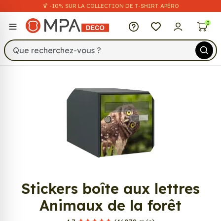
🍹 -10% SUR LA COLLECTION DE T-SHIRT APÉRO
MPA Déco
0
882
Stickers boîte aux lettres
Animaux de la forêt