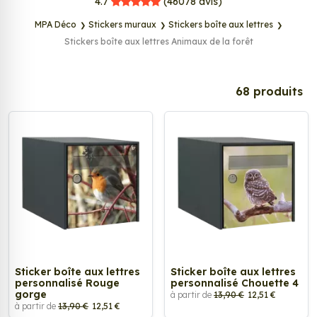
MPA Déco
4.7
(46078
avis)
MPA Déco
Stickers muraux
Stickers boîte aux lettres
Stickers boîte aux lettres Animaux de la forêt
68 produits
Sticker boîte aux lettres
Sticker boîte aux lettres
personnalisé Rouge
personnalisé Chouette 4
gorge
à partir de
13,90 €
12,51 €
à partir de
13,90 €
12,51 €