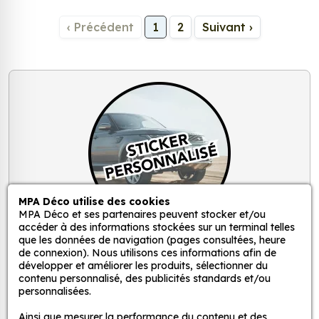
‹ Précédent
1
2
Suivant ›
MPA Déco utilise des cookies
MPA Déco et ses partenaires peuvent stocker et/ou
accéder à des informations stockées sur un terminal telles
que les données de navigation (pages consultées, heure
Vous ne trouvez pas de sticker à votre
de connexion). Nous utilisons ces informations afin de
goût ?
développer et améliorer les produits, sélectionner du
contenu personnalisé, des publicités standards et/ou
Créer votre propre sticker avec votre visuel.
personnalisées.
100% personnalisé.
Ainsi que mesurer la performance du contenu et des