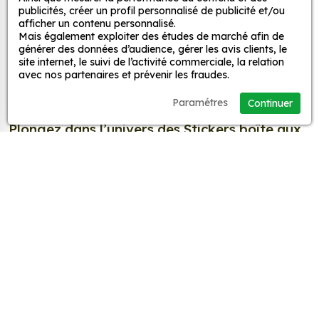
publicités, créer un profil personnalisé de publicité et/ou
Sticker personnalisé
afficher un contenu personnalisé.
Mais également exploiter des études de marché afin de
générer des données d’audience, gérer les avis clients, le
site internet, le suivi de l’activité commerciale, la relation
avec nos partenaires et prévenir les fraudes.
Paramétres
Continuer
Plongez dans l’univers des Stickers boîte aux
lettres Animaux de la forêt
Vous êtes à la recherche de Stickers boîte aux lettres
Animaux de la forêt ? Sur MPA Déco, découvrez notre
large gamme de stickers qui répondent à vos besoins !
Que ce soit pour embellir votre maison, votre bureau,
votre voiture ou tout autre lieu qui a de l'importance à
vos yeux, nos autocollants constituent le choix optimal.
Lire la suite
Créez une décoration adhésive unique