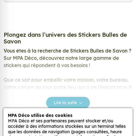
Plongez dans l’univers des Stickers Bulles de
Savon
Vous êtes à la recherche de Stickers Bulles de Savon ?
Sur MPA Déco, découvrez notre large gamme de
stickers qui répondent à vos besoins !
Que ce soit pour embellir votre maison, votre bureau,
votre voiture ou tout autre lieu qui a de l'importance à
vos yeux, nos autocollants constituent le choix optimal.
Lire la suite
Créez une décoration adhésive unique
Parcourez notre catalogue riche en designs ! Vous
MPA Déco utilise des cookies
MPA Déco et ses partenaires peuvent stocker et/ou
souhaitez offrir un style unique et élégant à votre
accéder à des informations stockées sur un terminal telles
auto, moto, camping-car ou votre intérieur afin qu’il
que les données de navigation (pages consultées, heure