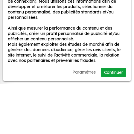
puisse refléter votre univers et votre personnalité ? Les
de connexion). Nous utilisons ces informations afin de
développer et améliorer les produits, sélectionner du
Stickers Bulles de Savon sont l’accessoire qu’il vous
contenu personnalisé, des publicités standards et/ou
faut !
personnalisées.
Inscrivez-vous pour recevoir nos
offres promotionnelles et nouveautés
Ainsi que mesurer la performance du contenu et des
Nous proposons une large variété de designs, allant
publicités, créer un profil personnalisé de publicité et/ou
!
des motifs simple et modernes aux illustrations
afficher un contenu personnalisé.
vibrantes et colorées. Vous trouverez certainement
Mais également exploiter des études de marché afin de
générer des données d’audience, gérer les avis clients, le
quelque chose qui correspond à votre style personnel
GO
site internet, le suivi de l’activité commerciale, la relation
et à votre humeur.
avec nos partenaires et prévenir les fraudes.
Paramétres
Continuer
Personnalisez la surface de votre choix avec nos
stickers muraux et stickers véhicule. Une solution
simple et rapide qui transforme toutes surfaces lisses,
propres et non poreuses.
Autocollants pour véhicules et stickers
De plus, nous proposons une large sélection de
couleurs et de formes différentes. Choisissez la taille
décoratifs
de stickers qui correspond le mieux à votre besoin et à
vos attentes.
MPA Déco