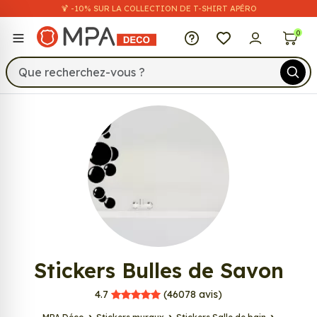
🍹 -10% SUR LA COLLECTION DE T-SHIRT APÉRO
MPA Déco
0
526
Stickers Bulles de Savon
MPA Déco
4.7
(46078
avis)