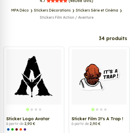
MPA Déco
4.7
(46068
avis)
MPA Déco
Stickers Décorations
Stickers Série et Cinéma
Stickers Film Action / Aventure
Tags
34 produits
Sticker Logo Avatar
Sticker Film It's A Trap !
à partir de
2,90 €
à partir de
2,90 €