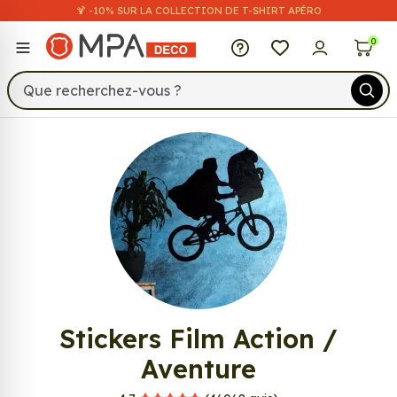
🍹 -10% SUR LA COLLECTION DE T-SHIRT APÉRO
MPA Déco
0
777
Stickers Film Action /
Aventure