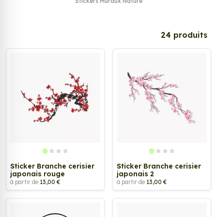
Stickers Muraux Nature
Tags
Tags
24 produits
Sticker Branche cerisier
Sticker Branche cerisier
japonais rouge
japonais 2
à partir de
13,00 €
à partir de
13,00 €