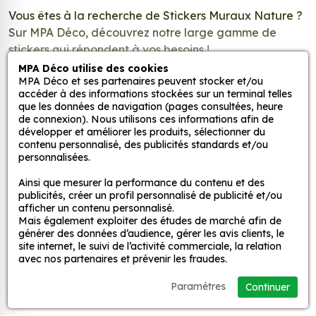
Vous êtes à la recherche de Stickers Muraux Nature ?
Sur MPA Déco, découvrez notre large gamme de
stickers qui répondent à vos besoins !
MPA Déco utilise des cookies
MPA Déco et ses partenaires peuvent stocker et/ou
Que ce soit pour embellir votre maison, votre bureau,
accéder à des informations stockées sur un terminal telles
votre voiture ou tout autre lieu qui a de l'importance à
que les données de navigation (pages consultées, heure
vos yeux, nos autocollants constituent le choix optimal.
de connexion). Nous utilisons ces informations afin de
développer et améliorer les produits, sélectionner du
Lire la suite
Créez une décoration adhésive unique
contenu personnalisé, des publicités standards et/ou
personnalisées.
Parcourez notre catalogue riche en designs ! Vous
souhaitez offrir un style unique et élégant à votre
Ainsi que mesurer la performance du contenu et des
publicités, créer un profil personnalisé de publicité et/ou
auto, moto, camping-car ou votre intérieur afin qu’il
afficher un contenu personnalisé.
puisse refléter votre univers et votre personnalité ? Les
Mais également exploiter des études de marché afin de
Stickers Muraux Nature sont l’accessoire qu’il vous
générer des données d’audience, gérer les avis clients, le
site internet, le suivi de l’activité commerciale, la relation
faut !
Inscrivez-vous pour recevoir nos
avec nos partenaires et prévenir les fraudes.
offres promotionnelles et nouveautés
Nous proposons une large variété de designs, allant
Paramétres
Continuer
!
des motifs simple et modernes aux illustrations