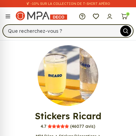
🍹 -10% SUR LA COLLECTION DE T-SHIRT APÉRO
MPA Déco
0
598
Stickers Ricard
MPA Déco
4.7
(46077
avis)