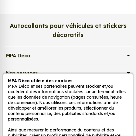
Personnalisez votre logo Ricard pour un
rendu unique
Afin de répondre à toutes vos demandes, nous vous
Autocollants pour véhicules et stickers
proposons un vaste choix d’autocollants Ricard. Vous
décoratifs
pouvez par exemple opter pour le traditionnel logo
Ricard, reconnaissable du premier coup d’œil, ou vous
orienter vers un modèle comme le sticker Soleil Ricard,
MPA Déco
que vous pourrez personnaliser à votre guise. Vous
avez en effet la possibilité de choisir son coloris sur
une palette recensant de nombreuses teintes. Par
Nos services
ailleurs, notre site vous permet d’obtenir un aperçu
MPA Déco utilise des cookies
directement en ligne, pour vous assurer que la couleur
MPA Déco et ses partenaires peuvent stocker et/ou
Nos sites
accéder à des informations stockées sur un terminal telles
choisie s’assortira bien avec celle de son support.
que les données de navigation (pages consultées, heure
de connexion). Nous utilisons ces informations afin de
Notez également que tous nos autocollants logo
Mon Compte
développer et améliorer les produits, sélectionner du
Ricard sont disponibles dans de nombreux formats, et
contenu personnalisé, des publicités standards et/ou
vous pouvez donc sélectionner les dimensions les
personnalisées.
Aide
mieux adaptées à vos besoins.
Ainsi que mesurer la performance du contenu et des
publicités, créer un profil personnalisé de publicité et/ou