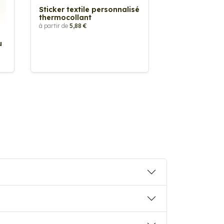
Sticker textile personnalisé
thermocollant
à partir de
5,88 €
u
Sticker Pilot
Drapeau pers
à partir de
2,90 €