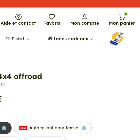
0
Aide et contact
Favoris
Mon compte
Mon panier
👕​​ T-shirt
🎁​ Idées cadeaux
4x4 offroad
111
€
Autocollant pour textile
NEW