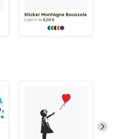
Sticker Montagne Boussole
Sticker Raci
à partir de
8,00 €
à partir de
2,90 €