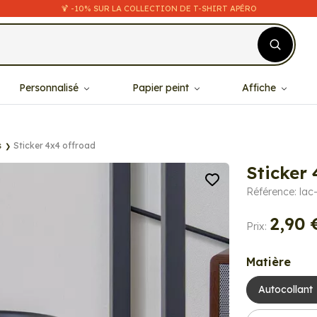
🍹 -10% SUR LA COLLECTION DE T-SHIRT APÉRO
Personnalisé
Papier peint
Affiche
s
Sticker 4x4 offroad
Sticker 
Référence: lac-
2,90 
Prix:
Matière
Autocollant