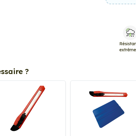
Résista
extrêm
ssaire ?