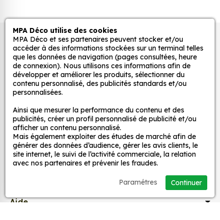
lisses, propres et non poreuses.
Grâce à notre sélection de stickers et autocollants,
MPA Déco utilise des cookies
MPA Déco et ses partenaires peuvent stocker et/ou
Autocollants pour véhicules et stickers
adaptez la décoration d’une pièce, d’une voiture,
accéder à des informations stockées sur un terminal telles
d’un meuble, d’une porte et de toute autre surface,
décoratifs
que les données de navigation (pages consultées, heure
et ce, à moindre coût et sans effort.
de connexion). Nous utilisons ces informations afin de
développer et améliorer les produits, sélectionner du
Quels sont les avantages de nos stickers
contenu personnalisé, des publicités standards et/ou
MPA Déco
personnalisées.
décoration ?
Une grande variété de motifs et de couleurs :
Ainsi que mesurer la performance du contenu et des
Nos services
publicités, créer un profil personnalisé de publicité et/ou
nos Sticker Nom Drapeau personnalisé 2 lignes
afficher un contenu personnalisé.
sont disponibles dans une large gamme de
Mais également exploiter des études de marché afin de
motifs et de couleurs, ce qui vous permet de
Nos sites
générer des données d’audience, gérer les avis clients, le
site internet, le suivi de l’activité commerciale, la relation
trouver le sticker parfait pour votre décoration.
avec nos partenaires et prévenir les fraudes.
Une installation facile : nos stickers sont faciles
Mon Compte
à installer, même pour les débutants. Il suffit de
Paramétres
Continuer
les décoller de leur support et de les coller sur
Aide
la surface souhaitée. Vous pouvez vous aider
d’une raclette si besoin.