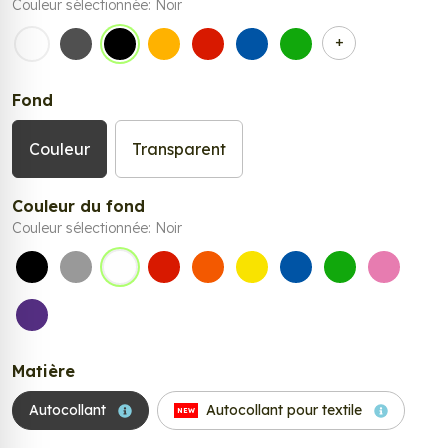
Couleur sélectionnée:
Noir
+
Blanc
Gris Foncé
Noir
Jaune Foncé
Rouge
Bleu Moyen
Vert clair
Fond
Couleur
Transparent
Couleur du fond
Couleur sélectionnée:
Noir
Noir
Gris
Blanc
Rouge
Orange
Jaune
Bleu
Vert
Rose
Violet
Matière
Autocollant
Autocollant pour textile
NEW