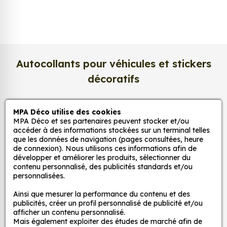
Nous imprimons sur un
papier photo
professionnel de 275 g/m²
, extra blanc et
légèrement satiné. Ce support haut de gamme
garantit une excellente stabilité dans le temps, une
surface lisse au toucher, et une fidélité des teintes
Autocollants pour véhicules et stickers
incomparable. Vos créations conservent tout leur
décoratifs
éclat, sans reflets gênants ni décoloration due à la
lumière.
MPA Déco utilise des cookies
MPA Déco
Une impression photo professionnelle
MPA Déco et ses partenaires peuvent stocker et/ou
haute définition
accéder à des informations stockées sur un terminal telles
que les données de navigation (pages consultées, heure
Nos services
Chaque affiche est produite avec des
encres
de connexion). Nous utilisons ces informations afin de
pigmentaires de dernière génération
, offrant un
développer et améliorer les produits, sélectionner du
contenu personnalisé, des publicités standards et/ou
rendu d’image précis et durable. Nos imprimantes
Nos sites
personnalisées.
grand format sont calibrées pour reproduire
fidèlement les couleurs de votre fichier, qu’il
Ainsi que mesurer la performance du contenu et des
Mon Compte
publicités, créer un profil personnalisé de publicité et/ou
s’agisse d’une
photo, d’une illustration
afficher un contenu personnalisé.
vectorielle ou d’une affiche d’art
.
Mais également exploiter des études de marché afin de