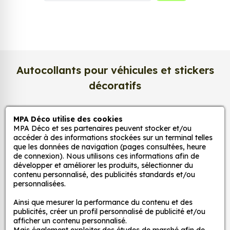
la texture satinée du papier photo apporte un
rendu à la fois
lumineux et raffiné
.
Nous imprimons sur un
papier photo
professionnel de 275 g/m²
, extra blanc et
légèrement satiné. Ce support haut de gamme
Autocollants pour véhicules et stickers
garantit une excellente stabilité dans le temps, une
décoratifs
surface lisse au toucher, et une fidélité des teintes
incomparable. Vos créations conservent tout leur
éclat, sans reflets gênants ni décoloration due à la
MPA Déco utilise des cookies
MPA Déco
lumière.
MPA Déco et ses partenaires peuvent stocker et/ou
accéder à des informations stockées sur un terminal telles
Une impression photo professionnelle
que les données de navigation (pages consultées, heure
Nos services
de connexion). Nous utilisons ces informations afin de
haute définition
développer et améliorer les produits, sélectionner du
Chaque affiche est produite avec des
encres
contenu personnalisé, des publicités standards et/ou
Nos sites
personnalisées.
pigmentaires de dernière génération
, offrant un
rendu d’image précis et durable. Nos imprimantes
Ainsi que mesurer la performance du contenu et des
Mon Compte
grand format sont calibrées pour reproduire
publicités, créer un profil personnalisé de publicité et/ou
afficher un contenu personnalisé.
fidèlement les couleurs de votre fichier, qu’il