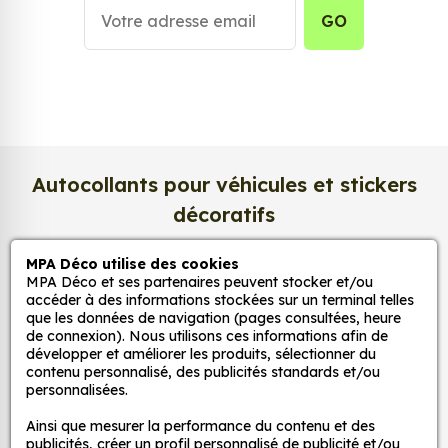
précision exceptionnelle. Les couleurs sont
GO
éclatantes, les contrastes profonds, et la texture
satinée du papier photo apporte un rendu à la fois
lumineux et raffiné
.
Nous imprimons sur un
papier photo
professionnel de 275 g/m²
, extra blanc et
légèrement satiné. Ce support haut de gamme
Autocollants pour véhicules et stickers
garantit une excellente stabilité dans le temps, une
décoratifs
surface lisse au toucher, et une fidélité des teintes
incomparable. Vos créations conservent tout leur
MPA Déco utilise des cookies
éclat, sans reflets gênants ni décoloration due à la
MPA Déco et ses partenaires peuvent stocker et/ou
MPA Déco
lumière.
accéder à des informations stockées sur un terminal telles
que les données de navigation (pages consultées, heure
Une impression photo professionnelle
de connexion). Nous utilisons ces informations afin de
Nos services
haute définition
développer et améliorer les produits, sélectionner du
contenu personnalisé, des publicités standards et/ou
Chaque affiche est produite avec des
encres
personnalisées.
Nos sites
pigmentaires de dernière génération
, offrant un
Ainsi que mesurer la performance du contenu et des
rendu d’image précis et durable. Nos imprimantes
publicités, créer un profil personnalisé de publicité et/ou