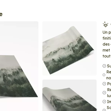
e
Un 
fini
des 
met 
tout
S
Re
no
P
Ré
l
Im
S