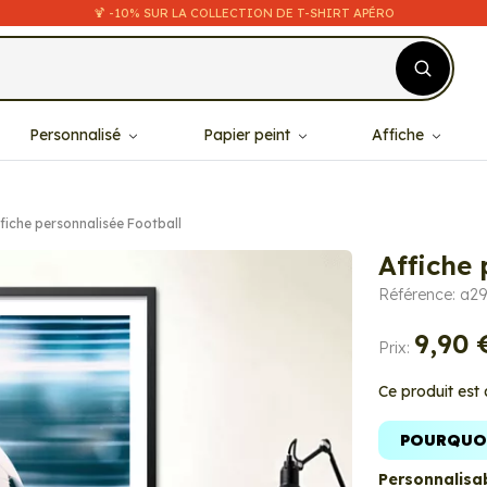
🍹 -10% SUR LA COLLECTION DE T-SHIRT APÉRO
Personnalisé
Papier peint
Affiche
fiche personnalisée Football
Affiche 
Référence: a2
9,90 
Prix:
Ce produit est
POURQUOI
Personnalisab