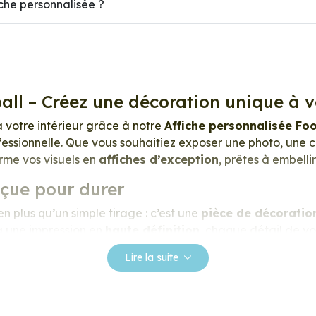
he personnalisée ?
all – Créez une décoration unique à 
à votre intérieur grâce à notre
Affiche personnalisée Fo
essionnelle. Que vous souhaitiez exposer une photo, une cr
orme vos visuels en
affiches d’exception
, prêtes à embell
nçue pour durer
n plus qu’un simple tirage : c’est une
pièce de décoratio
 à une impression en
haute définition
, chaque détail de vo
s, les contrastes profonds, et la texture satinée du papier
Lire la suite
essionnel de 275 g/m²
, extra blanc et légèrement satin
ace lisse au toucher, et une fidélité des teintes incomparab