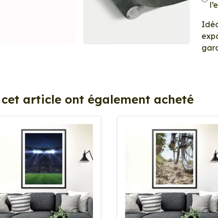
l’
Idéa
expo
gara
 cet article ont également acheté