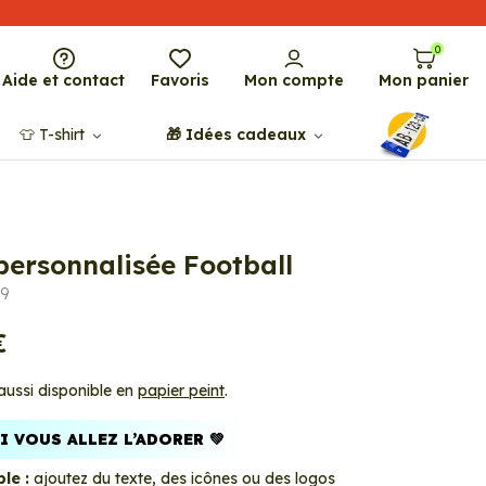
0
Aide et contact
Favoris
Mon compte
Mon panier
👕​​ T-shirt
🎁​ Idées cadeaux
personnalisée Football
99
€
 aussi disponible en
papier peint
.
 VOUS ALLEZ L’ADORER 💚
le :
ajoutez du texte, des icônes ou des logos