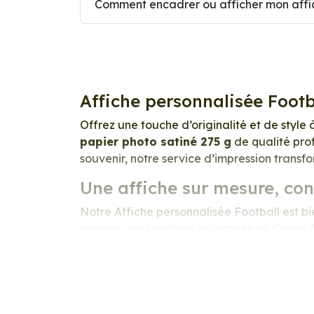
Comment encadrer ou afficher mon affic
Affiche personnalisée Footb
Offrez une touche d’originalité et de style 
papier photo satiné 275 g
de qualité prof
souvenir, notre service d’impression transf
Une affiche sur mesure, co
Notre Affiche personnalisée Football est bie
univers, vos émotions et votre style. Grâce
exceptionnelle. Les couleurs sont éclatante
et raffiné
.
Nous imprimons sur un
papier photo prof
excellente stabilité dans le temps, une surf