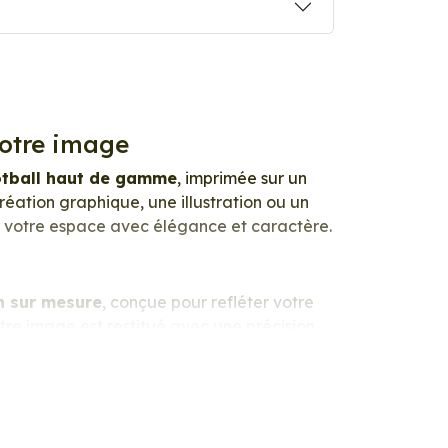
votre image
otball haut de gamme
, imprimée sur un
éation graphique, une illustration ou un
ir votre espace avec élégance et caractère.
n sur mesure
, conçue pour refléter votre
tre image est restitué avec une précision
 photo apporte un rendu à la fois
lumineux
é. Ce support haut de gamme garantit une
le. Vos créations conservent tout leur éclat,