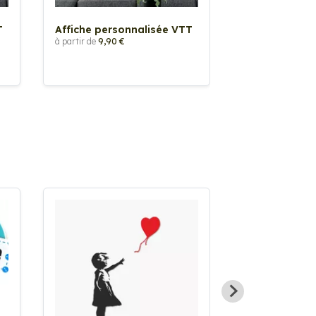
T
Affiche personnalisée VTT
Affiche perso
de Route
à partir de
9,90 €
à partir de
9,90 €