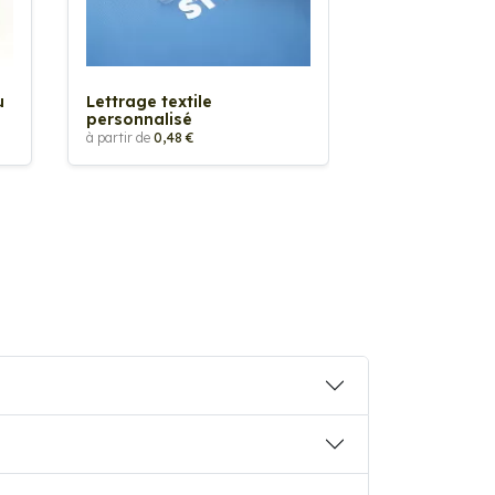
Sticker textil
thermocollan
à partir de
5,88 €
u
Lettrage textile
personnalisé
à partir de
0,48 €