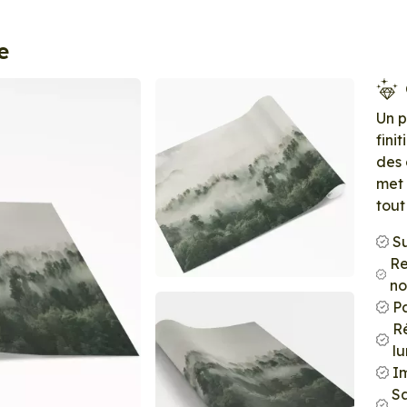
e
Un 
fini
des 
met 
tout
S
Re
no
P
Ré
l
Im
S