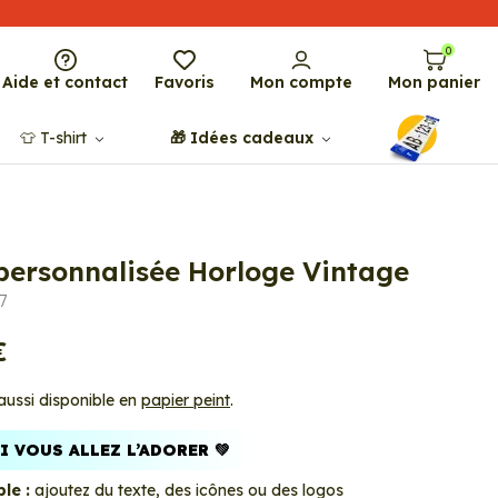
0
Aide et contact
Favoris
Mon compte
Mon panier
👕​​ T-shirt
🎁​ Idées cadeaux
 personnalisée Horloge Vintage
7
€
 aussi disponible en
papier peint
.
 VOUS ALLEZ L’ADORER 💚
le :
ajoutez du texte, des icônes ou des logos