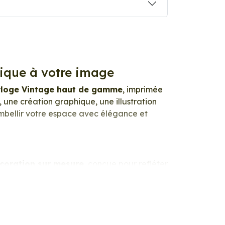
nique à votre image
orloge Vintage haut de gamme
, imprimée
 une création graphique, une illustration
embellir votre espace avec élégance et
coration sur mesure
, conçue pour refléter
 de votre image est restitué avec une
du papier photo apporte un rendu à la fois
é. Ce support haut de gamme garantit une