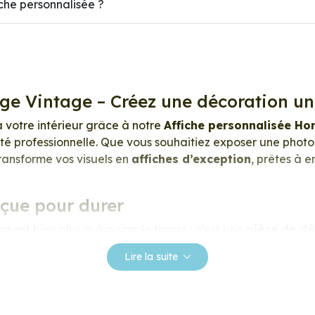
he personnalisée ?
oge Vintage – Créez une décoration u
à votre intérieur grâce à notre
Affiche personnalisée H
té professionnelle. Que vous souhaitiez exposer une photo,
transforme vos visuels en
affiches d’exception
, prêtes à 
nçue pour durer
 est bien plus qu’un simple tirage : c’est une
pièce de dé
 Grâce à une impression en
haute définition
, chaque détail
Lire la suite
éclatantes, les contrastes profonds, et la texture satinée 
essionnel de 275 g/m²
, extra blanc et légèrement satin