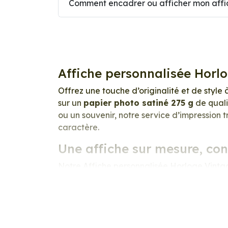
Comment encadrer ou afficher mon affic
Affiche personnalisée Horl
Offrez une touche d’originalité et de style 
sur un
papier photo satiné 275 g
de quali
ou un souvenir, notre service d’impression 
caractère.
Une affiche sur mesure, co
Notre Affiche personnalisée Horloge Vintage
votre univers, vos émotions et votre style.
précision exceptionnelle. Les couleurs sont 
lumineux et raffiné
.
Nous imprimons sur un
papier photo prof