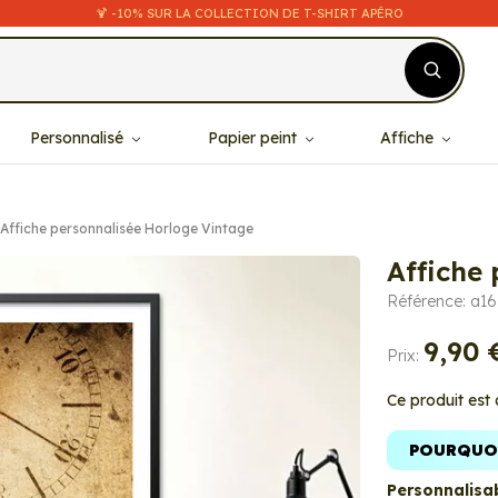
🍹 -10% SUR LA COLLECTION DE T-SHIRT APÉRO
Personnalisé
Papier peint
Affiche
Affiche personnalisée Horloge Vintage
Affiche
Référence: a16
9,90 
Prix:
Ce produit est
POURQUOI
Personnalisab