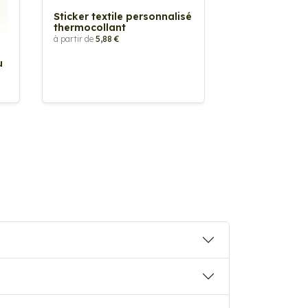
Sticker textile personnalisé
thermocollant
à partir de
5,88 €
u
Sticker Pilot
Drapeau pers
à partir de
2,90 €