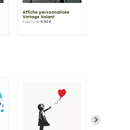
Affiche personnalisée
Affiche perso
Vintage Volant
Vintage Voitu
à partir de
9,90 €
à partir de
9,90 €