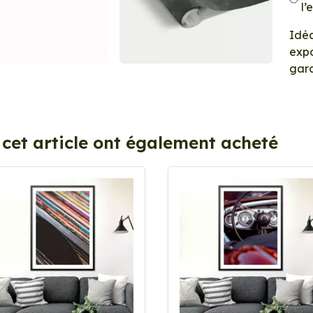
l’
Idéa
expo
gara
 cet article ont également acheté