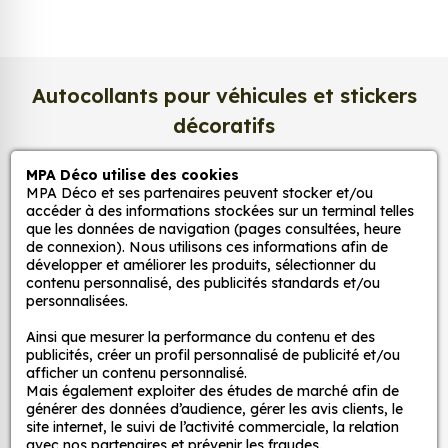
professionnel de 275 g/m²
, extra blanc et
légèrement satiné. Ce support haut de gamme
garantit une excellente stabilité dans le temps, une
surface lisse au toucher, et une fidélité des teintes
Autocollants pour véhicules et stickers
incomparable. Vos créations conservent tout leur
décoratifs
éclat, sans reflets gênants ni décoloration due à la
lumière.
MPA Déco utilise des cookies
MPA Déco et ses partenaires peuvent stocker et/ou
MPA Déco
Une impression photo professionnelle
accéder à des informations stockées sur un terminal telles
haute définition
que les données de navigation (pages consultées, heure
de connexion). Nous utilisons ces informations afin de
Nos services
Chaque affiche est produite avec des
encres
développer et améliorer les produits, sélectionner du
pigmentaires de dernière génération
, offrant un
contenu personnalisé, des publicités standards et/ou
rendu d’image précis et durable. Nos imprimantes
personnalisées.
Nos sites
grand format sont calibrées pour reproduire
Ainsi que mesurer la performance du contenu et des
fidèlement les couleurs de votre fichier, qu’il
publicités, créer un profil personnalisé de publicité et/ou
Mon Compte
s’agisse d’une
photo, d’une illustration
afficher un contenu personnalisé.
Mais également exploiter des études de marché afin de
vectorielle ou d’une affiche d’art
.
générer des données d’audience, gérer les avis clients, le
Aide
site internet, le suivi de l’activité commerciale, la relation
Résolution d’impression jusqu’à 2400 dpi
avec nos partenaires et prévenir les fraudes.