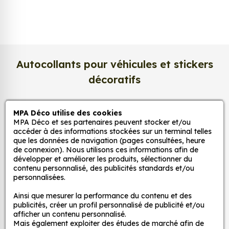
Nous imprimons sur un
papier photo
professionnel de 275 g/m²
, extra blanc et
légèrement satiné. Ce support haut de gamme
garantit une excellente stabilité dans le temps, une
surface lisse au toucher, et une fidélité des teintes
Autocollants pour véhicules et stickers
incomparable. Vos créations conservent tout leur
décoratifs
éclat, sans reflets gênants ni décoloration due à la
lumière.
MPA Déco utilise des cookies
MPA Déco
Une impression photo professionnelle
MPA Déco et ses partenaires peuvent stocker et/ou
haute définition
accéder à des informations stockées sur un terminal telles
que les données de navigation (pages consultées, heure
Nos services
Chaque affiche est produite avec des
encres
de connexion). Nous utilisons ces informations afin de
pigmentaires de dernière génération
, offrant un
développer et améliorer les produits, sélectionner du
contenu personnalisé, des publicités standards et/ou
rendu d’image précis et durable. Nos imprimantes
Nos sites
personnalisées.
grand format sont calibrées pour reproduire
fidèlement les couleurs de votre fichier, qu’il
Ainsi que mesurer la performance du contenu et des
Mon Compte
publicités, créer un profil personnalisé de publicité et/ou
s’agisse d’une
photo, d’une illustration
afficher un contenu personnalisé.
vectorielle ou d’une affiche d’art
.
Mais également exploiter des études de marché afin de