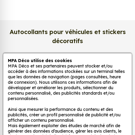
Nous imprimons sur un
papier photo
professionnel de 275 g/m²
, extra blanc et
légèrement satiné. Ce support haut de gamme
garantit une excellente stabilité dans le temps, une
surface lisse au toucher, et une fidélité des teintes
Autocollants pour véhicules et stickers
incomparable. Vos créations conservent tout leur
décoratifs
éclat, sans reflets gênants ni décoloration due à la
lumière.
MPA Déco utilise des cookies
MPA Déco
Une impression photo professionnelle
MPA Déco et ses partenaires peuvent stocker et/ou
haute définition
accéder à des informations stockées sur un terminal telles
que les données de navigation (pages consultées, heure
Nos services
Chaque affiche est produite avec des
encres
de connexion). Nous utilisons ces informations afin de
pigmentaires de dernière génération
, offrant un
développer et améliorer les produits, sélectionner du
contenu personnalisé, des publicités standards et/ou
rendu d’image précis et durable. Nos imprimantes
Nos sites
personnalisées.
grand format sont calibrées pour reproduire
fidèlement les couleurs de votre fichier, qu’il
Ainsi que mesurer la performance du contenu et des
Mon Compte
publicités, créer un profil personnalisé de publicité et/ou
s’agisse d’une
photo, d’une illustration
afficher un contenu personnalisé.
vectorielle ou d’une affiche d’art
.
Mais également exploiter des études de marché afin de
Aide
générer des données d’audience, gérer les avis clients, le
Résolution d’impression jusqu’à 2400 dpi