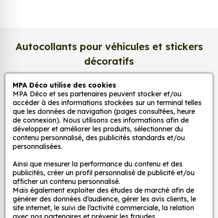
légèrement satiné. Ce support haut de gamme
garantit une excellente stabilité dans le temps, une
surface lisse au toucher, et une fidélité des teintes
incomparable. Vos créations conservent tout leur
Autocollants pour véhicules et stickers
éclat, sans reflets gênants ni décoloration due à la
décoratifs
lumière.
Une impression photo professionnelle
MPA Déco utilise des cookies
MPA Déco et ses partenaires peuvent stocker et/ou
MPA Déco
haute définition
accéder à des informations stockées sur un terminal telles
Chaque affiche est produite avec des
encres
que les données de navigation (pages consultées, heure
de connexion). Nous utilisons ces informations afin de
Nos services
pigmentaires de dernière génération
, offrant un
développer et améliorer les produits, sélectionner du
rendu d’image précis et durable. Nos imprimantes
contenu personnalisé, des publicités standards et/ou
grand format sont calibrées pour reproduire
personnalisées.
Nos sites
fidèlement les couleurs de votre fichier, qu’il
Ainsi que mesurer la performance du contenu et des
s’agisse d’une
photo, d’une illustration
publicités, créer un profil personnalisé de publicité et/ou
Mon Compte
vectorielle ou d’une affiche d’art
.
afficher un contenu personnalisé.
Mais également exploiter des études de marché afin de
générer des données d’audience, gérer les avis clients, le
Résolution d’impression jusqu’à 2400 dpi
Aide
site internet, le suivi de l’activité commerciale, la relation
Encres écologiques et résistantes à la lumière
avec nos partenaires et prévenir les fraudes.