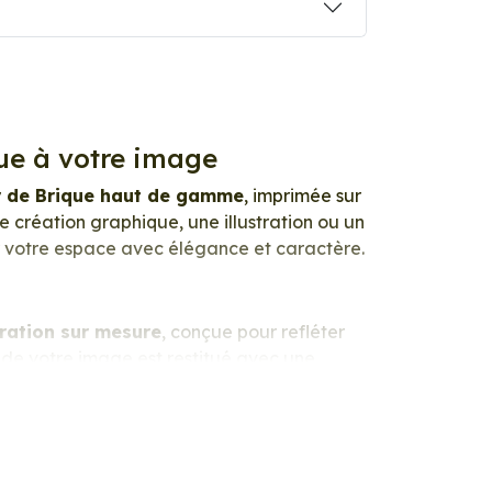
ue à votre image
r de Brique haut de gamme
, imprimée sur
 création graphique, une illustration ou un
ir votre espace avec élégance et caractère.
ration sur mesure
, conçue pour refléter
 de votre image est restitué avec une
du papier photo apporte un rendu à la fois
é. Ce support haut de gamme garantit une
le. Vos créations conservent tout leur éclat,