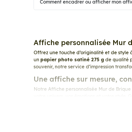
Comment encadrer ou afficher mon affic
Affiche personnalisée Mur 
Offrez une touche d’originalité et de style 
un
papier photo satiné 275 g
de qualité p
souvenir, notre service d’impression transf
Une affiche sur mesure, co
Notre Affiche personnalisée Mur de Brique e
votre univers, vos émotions et votre style.
précision exceptionnelle. Les couleurs sont 
lumineux et raffiné
.
Nous imprimons sur un
papier photo prof
excellente stabilité dans le temps, une surf