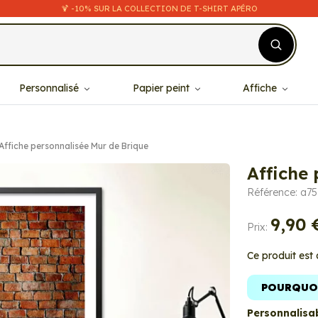
🍹 -10% SUR LA COLLECTION DE T-SHIRT APÉRO
Personnalisé
Papier peint
Affiche
Affiche personnalisée Mur de Brique
Affiche
Référence: a75
9,90 
Prix:
Ce produit est
POURQUOI
Personnalisab