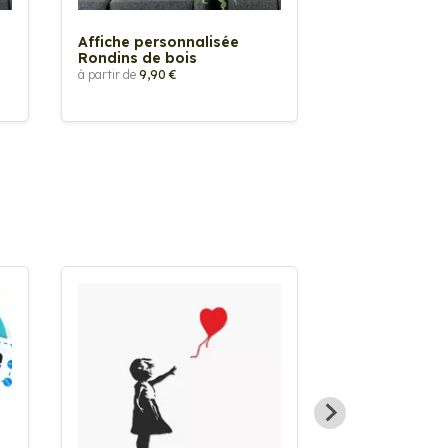
Affiche personnalisée
Affiche perso
Rondins de bois
Relief Noir 2
à partir de
9,90 €
à partir de
9,90 €