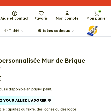
0
Aide et contact
Favoris
Mon compte
Mon panier
👕​​ T-shirt
🎁​ Idées cadeaux
 personnalisée Mur de Brique
7
€
 aussi disponible en
papier peint
.
 VOUS ALLEZ L’ADORER 💚
le :
ajoutez du texte, des icônes ou des logos