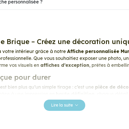
he personnalisée ?
de Brique – Créez une décoration uniq
à votre intérieur grâce à notre
Affiche personnalisée Mu
rofessionnelle. Que vous souhaitiez exposer une photo, une
orme vos visuels en
affiches d’exception
, prêtes à embell
nçue pour durer
st bien plus qu’un simple tirage : c’est une
pièce de déco
 Grâce à une impression en
haute définition
, chaque détail
éclatantes, les contrastes profonds, et la texture satinée 
Lire la suite
essionnel de 275 g/m²
, extra blanc et légèrement satin
ace lisse au toucher, et une fidélité des teintes incomparab