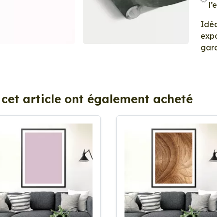
l’
Idéa
expo
gara
 cet article ont également acheté