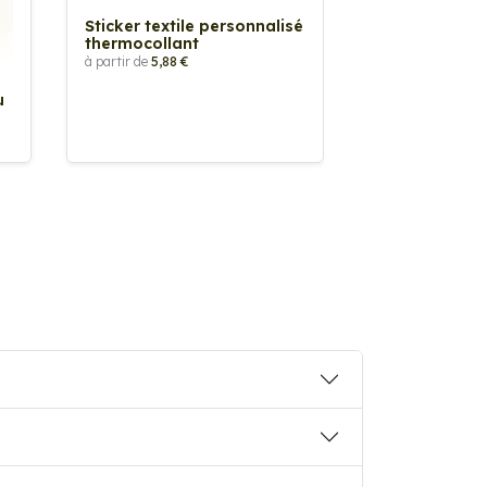
Sticker textile personnalisé
thermocollant
à partir de
5,88 €
u
Sticker Pilot
Drapeau pers
à partir de
2,90 €