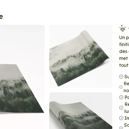
e
Un 
fini
des 
met 
tout
S
Re
no
P
Ré
l
Im
S