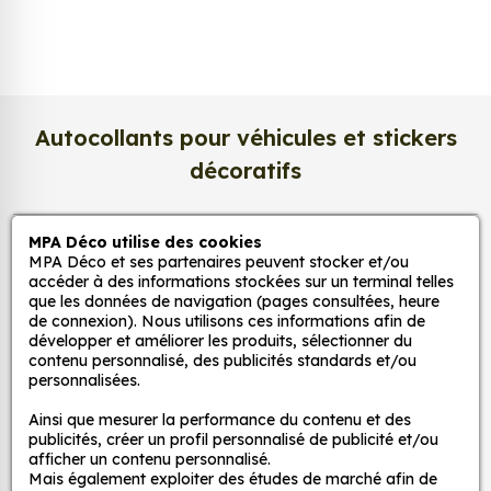
photo apporte un rendu à la fois
lumineux et
raffiné
.
Nous imprimons sur un
papier photo
professionnel de 275 g/m²
, extra blanc et
légèrement satiné. Ce support haut de gamme
Autocollants pour véhicules et stickers
garantit une excellente stabilité dans le temps, une
décoratifs
surface lisse au toucher, et une fidélité des teintes
incomparable. Vos créations conservent tout leur
éclat, sans reflets gênants ni décoloration due à la
MPA Déco utilise des cookies
MPA Déco
lumière.
MPA Déco et ses partenaires peuvent stocker et/ou
accéder à des informations stockées sur un terminal telles
Une impression photo professionnelle
que les données de navigation (pages consultées, heure
Nos services
de connexion). Nous utilisons ces informations afin de
haute définition
développer et améliorer les produits, sélectionner du
Chaque affiche est produite avec des
encres
contenu personnalisé, des publicités standards et/ou
Nos sites
personnalisées.
pigmentaires de dernière génération
, offrant un
rendu d’image précis et durable. Nos imprimantes
Ainsi que mesurer la performance du contenu et des
Mon Compte
grand format sont calibrées pour reproduire
publicités, créer un profil personnalisé de publicité et/ou
afficher un contenu personnalisé.
fidèlement les couleurs de votre fichier, qu’il
Mais également exploiter des études de marché afin de