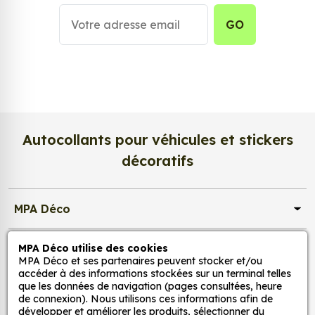
votre univers, vos émotions et votre style. Grâce à
une impression en
haute définition
, chaque détail
GO
de votre image est restitué avec une précision
exceptionnelle. Les couleurs sont éclatantes, les
contrastes profonds, et la texture satinée du papier
photo apporte un rendu à la fois
lumineux et
raffiné
.
Nous imprimons sur un
papier photo
Autocollants pour véhicules et stickers
professionnel de 275 g/m²
, extra blanc et
décoratifs
légèrement satiné. Ce support haut de gamme
garantit une excellente stabilité dans le temps, une
surface lisse au toucher, et une fidélité des teintes
MPA Déco
incomparable. Vos créations conservent tout leur
éclat, sans reflets gênants ni décoloration due à la
MPA Déco utilise des cookies
Nos services
lumière.
MPA Déco et ses partenaires peuvent stocker et/ou
accéder à des informations stockées sur un terminal telles
Une impression photo professionnelle
que les données de navigation (pages consultées, heure
Nos sites
haute définition
de connexion). Nous utilisons ces informations afin de
développer et améliorer les produits, sélectionner du
Chaque affiche est produite avec des
encres