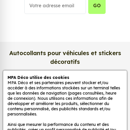
votre univers, vos émotions et votre style. Grâce à
GO
une impression en
haute définition
, chaque détail
de votre image est restitué avec une précision
exceptionnelle. Les couleurs sont éclatantes, les
contrastes profonds, et la texture satinée du papier
photo apporte un rendu à la fois
lumineux et
raffiné
.
Autocollants pour véhicules et stickers
Nous imprimons sur un
papier photo
décoratifs
professionnel de 275 g/m²
, extra blanc et
légèrement satiné. Ce support haut de gamme
garantit une excellente stabilité dans le temps, une
MPA Déco utilise des cookies
MPA Déco
MPA Déco et ses partenaires peuvent stocker et/ou
surface lisse au toucher, et une fidélité des teintes
accéder à des informations stockées sur un terminal telles
incomparable. Vos créations conservent tout leur
que les données de navigation (pages consultées, heure
Nos services
éclat, sans reflets gênants ni décoloration due à la
de connexion). Nous utilisons ces informations afin de
développer et améliorer les produits, sélectionner du
lumière.
contenu personnalisé, des publicités standards et/ou
personnalisées.
Nos sites
Une impression photo professionnelle
haute définition
Ainsi que mesurer la performance du contenu et des
publicités, créer un profil personnalisé de publicité et/ou