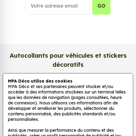
une impression en
haute définition
, chaque détail
GO
de votre image est restitué avec une précision
exceptionnelle. Les couleurs sont éclatantes, les
contrastes profonds, et la texture satinée du papier
photo apporte un rendu à la fois
lumineux et
raffiné
.
Nous imprimons sur un
papier photo
Autocollants pour véhicules et stickers
professionnel de 275 g/m²
, extra blanc et
décoratifs
légèrement satiné. Ce support haut de gamme
garantit une excellente stabilité dans le temps, une
surface lisse au toucher, et une fidélité des teintes
MPA Déco utilise des cookies
MPA Déco
MPA Déco et ses partenaires peuvent stocker et/ou
incomparable. Vos créations conservent tout leur
accéder à des informations stockées sur un terminal telles
éclat, sans reflets gênants ni décoloration due à la
que les données de navigation (pages consultées, heure
Nos services
lumière.
de connexion). Nous utilisons ces informations afin de
développer et améliorer les produits, sélectionner du
contenu personnalisé, des publicités standards et/ou
Une impression photo professionnelle
personnalisées.
Nos sites
haute définition
Ainsi que mesurer la performance du contenu et des
Chaque affiche est produite avec des
encres
publicités, créer un profil personnalisé de publicité et/ou