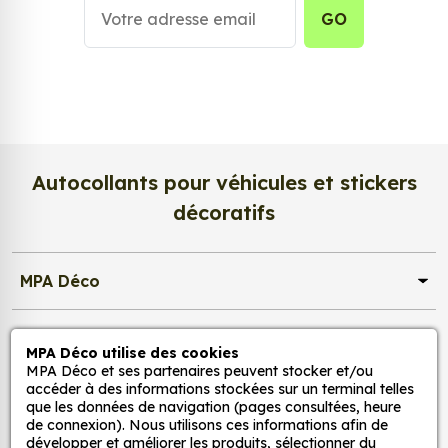
une impression en
haute définition
, chaque détail
GO
de votre image est restitué avec une précision
exceptionnelle. Les couleurs sont éclatantes, les
contrastes profonds, et la texture satinée du papier
photo apporte un rendu à la fois
lumineux et
raffiné
.
Nous imprimons sur un
papier photo
Autocollants pour véhicules et stickers
professionnel de 275 g/m²
, extra blanc et
décoratifs
légèrement satiné. Ce support haut de gamme
garantit une excellente stabilité dans le temps, une
surface lisse au toucher, et une fidélité des teintes
MPA Déco
incomparable. Vos créations conservent tout leur
éclat, sans reflets gênants ni décoloration due à la
Nos services
lumière.
MPA Déco utilise des cookies
MPA Déco et ses partenaires peuvent stocker et/ou
Une impression photo professionnelle
accéder à des informations stockées sur un terminal telles
Nos sites
haute définition
que les données de navigation (pages consultées, heure
de connexion). Nous utilisons ces informations afin de
Chaque affiche est produite avec des
encres
développer et améliorer les produits, sélectionner du