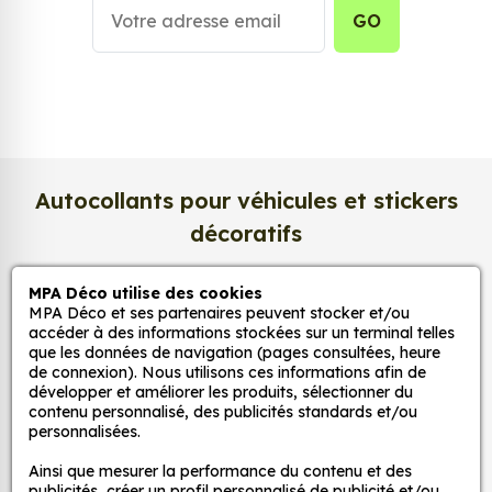
refléter votre univers, vos émotions et votre style.
GO
Grâce à une impression en
haute définition
,
chaque détail de votre image est restitué avec une
précision exceptionnelle. Les couleurs sont
éclatantes, les contrastes profonds, et la texture
satinée du papier photo apporte un rendu à la fois
lumineux et raffiné
.
Autocollants pour véhicules et stickers
Nous imprimons sur un
papier photo
décoratifs
professionnel de 275 g/m²
, extra blanc et
légèrement satiné. Ce support haut de gamme
garantit une excellente stabilité dans le temps, une
MPA Déco utilise des cookies
MPA Déco
MPA Déco et ses partenaires peuvent stocker et/ou
surface lisse au toucher, et une fidélité des teintes
accéder à des informations stockées sur un terminal telles
incomparable. Vos créations conservent tout leur
que les données de navigation (pages consultées, heure
Nos services
éclat, sans reflets gênants ni décoloration due à la
de connexion). Nous utilisons ces informations afin de
développer et améliorer les produits, sélectionner du
lumière.
contenu personnalisé, des publicités standards et/ou
personnalisées.
Nos sites
Une impression photo professionnelle
haute définition
Ainsi que mesurer la performance du contenu et des
publicités, créer un profil personnalisé de publicité et/ou