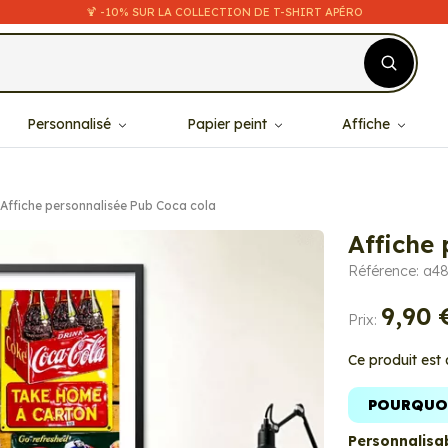
🍹 -10% SUR LA COLLECTION DE T-SHIRT APÉRO
Personnalisé
Papier peint
Affiche
Affiche personnalisée Pub Coca cola
Affiche
Référence: a4
9,90 
Prix:
Ce produit est
POURQUOI
Personnalisab