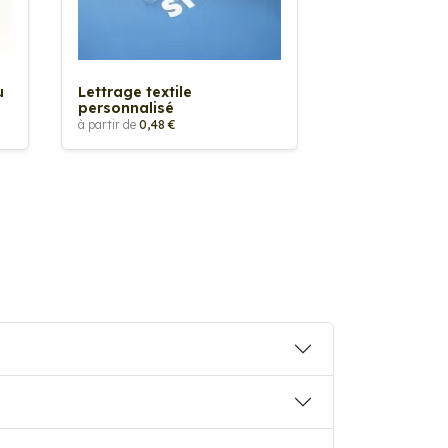
Sticker textil
thermocollan
à partir de
5,88 €
u
Lettrage textile
personnalisé
à partir de
0,48 €