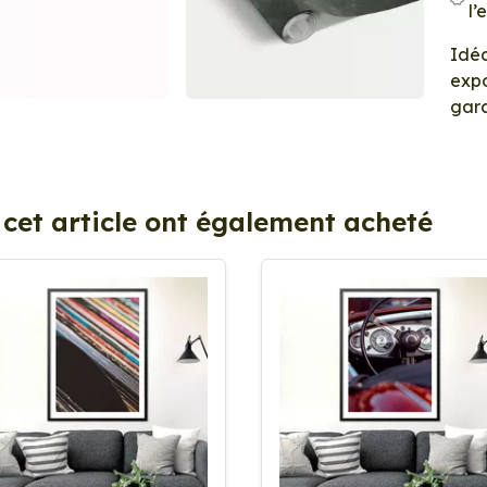
l’
Idéa
expo
gara
 cet article ont également acheté