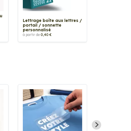
Au
Sticker Tache
Lettrage boîte aux lettres /
à partir de
2,90 €
portail / sonnette
personnalisé
à partir de
0,40 €