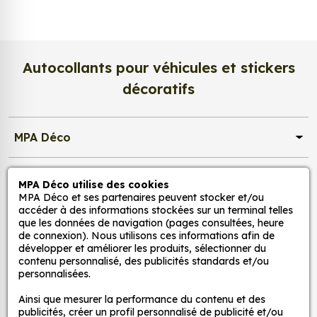
légèrement satiné. Ce support haut de gamme
garantit une excellente stabilité dans le temps, une
surface lisse au toucher, et une fidélité des teintes
incomparable. Vos créations conservent tout leur
Autocollants pour véhicules et stickers
éclat, sans reflets gênants ni décoloration due à la
décoratifs
lumière.
Une impression photo professionnelle
MPA Déco
haute définition
Chaque affiche est produite avec des
encres
Nos services
pigmentaires de dernière génération
, offrant un
MPA Déco utilise des cookies
rendu d’image précis et durable. Nos imprimantes
MPA Déco et ses partenaires peuvent stocker et/ou
accéder à des informations stockées sur un terminal telles
grand format sont calibrées pour reproduire
Nos sites
que les données de navigation (pages consultées, heure
fidèlement les couleurs de votre fichier, qu’il
de connexion). Nous utilisons ces informations afin de
s’agisse d’une
photo, d’une illustration
développer et améliorer les produits, sélectionner du
Mon Compte
contenu personnalisé, des publicités standards et/ou
vectorielle ou d’une affiche d’art
.
personnalisées.
Résolution d’impression jusqu’à 2400 dpi
Aide
Ainsi que mesurer la performance du contenu et des
Encres écologiques et résistantes à la lumière
publicités, créer un profil personnalisé de publicité et/ou