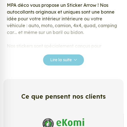
MPA déco vous propose un Sticker Arrow ! Nos
autocollants originaux et uniques sont une bonne
idée pour votre intérieur intérieure ou votre
véhicule : auto, moto, camion, 4x4, quad, camping
car… et même sur un baril ou bidon.
Nos stickers sont spécialement conçus pour
répondre à vos attentes, laissez vous inspirer parmi
notre large gamme de stickers.
Lire la suite
Personnalisez votre Sticker Arrow ?
Envie de changer de décoration ? Nous avons la
solution ! Les stickers muraux Sticker Arrow, aussi
connus sous le nom d’autocollant, d’adhésifs ou de
Ce que pensent nos clients
vinyle, sont tendances et très populaires pour
décorer votre intérieur ou votre véhicule.
Personnalisez la surface de votre choix avec nos
stickers muraux et stickers véhicule. Une solution