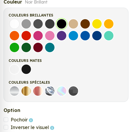
Couleur
Noir Brillant
COULEURS BRILLANTES
Blanc
Gris
Gris Foncé
Gris Anthracite
Noir
Beige
Marron
Jaune Clair
Jaune Fonc
Orange
Rouge
Fuchsia
Rose
Violet
Bleu clair
Bleu Moyen
Bleu Foncé
Bleu Vert
Vert clair
Vert Foncé
Bordeaux
Turquoise
COULEURS MATES
Blanc mat
Noir Mat
COULEURS SPÉCIALES
Argent
Or
Rose Gold
Chrome
Holographique
Carbone Noir
Option
Pochoir
Inverser le visuel