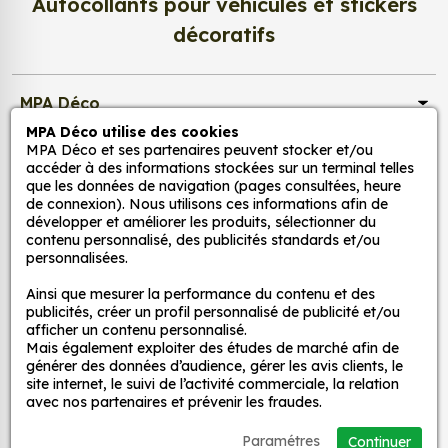
Autocollants pour véhicules et stickers
5
Excellent produit pour le véhicule de ma
utilisés pour ajouter une touche d'originalité à
cavalière de fille.
décoratifs
la cuisine. Ils peuvent être utilisés pour décorer
les murs, les appareils électroménagers ou les
accessoires de cuisine.
MPA Déco
Pour la salle de bain : nos stickers peuvent être
03/12/2014
MPA Déco utilise des cookies
utilisés pour créer une ambiance zen et
MPA Déco et ses partenaires peuvent stocker et/ou
5
excellent motif...j'adore
Nos services
relaxante dans la salle de bain. Ils peuvent
accéder à des informations stockées sur un terminal telles
que les données de navigation (pages consultées, heure
être utilisés pour décorer les murs, les miroirs ou
de connexion). Nous utilisons ces informations afin de
les accessoires de salle de bain.
Nos sites
développer et améliorer les produits, sélectionner du
Pour le salon : nos stickers peuvent être utilisés
contenu personnalisé, des publicités standards et/ou
21/09/2014
personnalisées.
pour créer une ambiance chaleureuse et
Mon Compte
5
parfait
accueillante dans le salon. Ils peuvent être
Ainsi que mesurer la performance du contenu et des
utilisés pour décorer les murs, les meubles ou
publicités, créer un profil personnalisé de publicité et/ou
Aide
afficher un contenu personnalisé.
les accessoires de salon.
Mais également exploiter des études de marché afin de
générer des données d’audience, gérer les avis clients, le
14/08/2014
site internet, le suivi de l’activité commerciale, la relation
A propos
Voici quelques exemples d'utilisation de stickers
4
avec nos partenaires et prévenir les fraudes.
bon
véhicules :
Paramétres
Continuer
Facebook
Instag
Ti