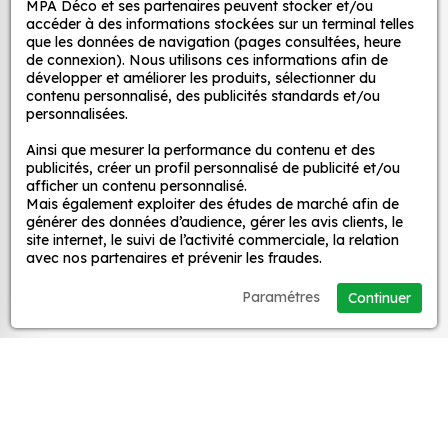
MPA Déco et ses partenaires peuvent stocker et/ou
et ce, à moindre coût et sans effort.
décoratifs
accéder à des informations stockées sur un terminal telles
que les données de navigation (pages consultées, heure
Quels sont les avantages de nos stickers
de connexion). Nous utilisons ces informations afin de
décoration ?
développer et améliorer les produits, sélectionner du
MPA Déco
contenu personnalisé, des publicités standards et/ou
Une grande variété de motifs et de couleurs :
personnalisées.
nos Autocollant Chouette Bleu 4 sont
Nos services
Ainsi que mesurer la performance du contenu et des
disponibles dans une large gamme de motifs et
publicités, créer un profil personnalisé de publicité et/ou
de couleurs, ce qui vous permet de trouver le
afficher un contenu personnalisé.
sticker parfait pour votre décoration.
Mais également exploiter des études de marché afin de
Nos sites
générer des données d’audience, gérer les avis clients, le
Une installation facile : nos stickers sont faciles
site internet, le suivi de l’activité commerciale, la relation
à installer, même pour les débutants. Il suffit de
avec nos partenaires et prévenir les fraudes.
Mon Compte
les décoller de leur support et de les coller sur
Paramétres
Continuer
la surface souhaitée. Vous pouvez vous aider
Aide
d’une raclette si besoin.
Une durabilité élevée : nos stickers sont
fabriqués à partir de matériaux de haute
A propos
qualité, ce qui leur confère une excellente
durabilité. Ils peuvent résister aux intempéries,
Facebook
Instag
Ti
aux UV et à l'usure.